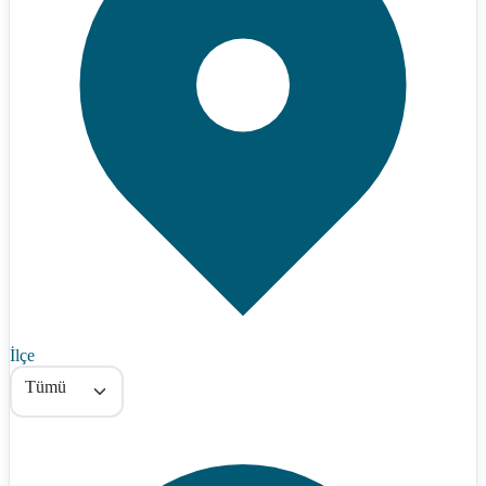
İlçe
Tümü