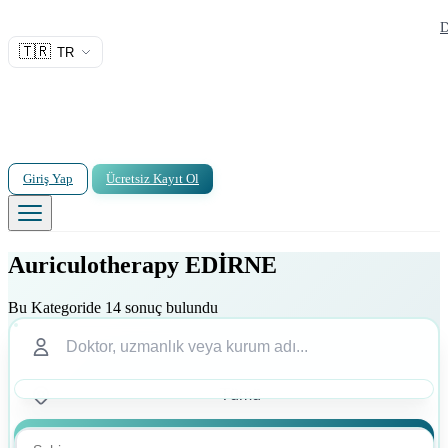
D
🇹🇷
TR
Giriş Yap
Ücretsiz Kayıt Ol
Auriculotherapy EDİRNE
Bu Kategoride 14 sonuç bulundu
Ara
Ara