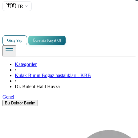
🇹🇷
TR
Giriş Yap
Ücretsiz Kayıt Ol
Kategoriler
/
Kulak Burun Boğaz hastalıkları - KBB
/
Dr. Bülent Halil Havza
Genel
Bu Doktor Benim