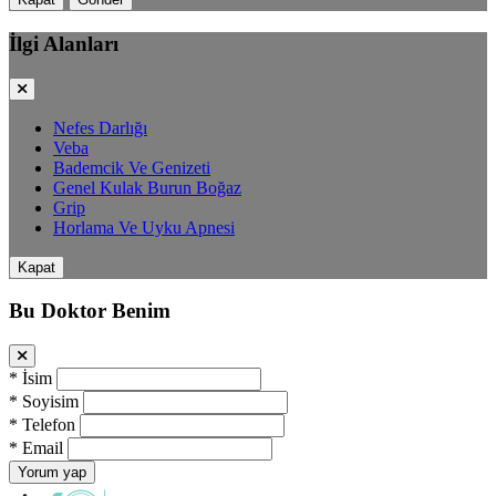
İlgi Alanları
Nefes Darlığı
Veba
Bademcik Ve Genizeti
Genel Kulak Burun Boğaz
Grip
Horlama Ve Uyku Apnesi
Kapat
Bu Doktor Benim
*
İsim
*
Soyisim
*
Telefon
*
Email
Yorum yap