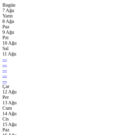
Bugün
7 Ağu
Yarın
8 Ağu
Paz
9 Ağu
Pzt
10 Ağu
Sal
11 Ağu
---
---
---
---
---
Çar
12 Ağu
Per
13 Ağu
Cum
14 Ağu
Cts
15 Ağu
Paz