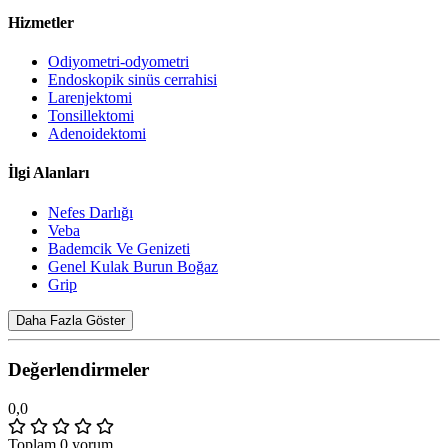
Hizmetler
Odiyometri-odyometri
Endoskopik sinüs cerrahisi
Larenjektomi
Tonsillektomi
Adenoidektomi
İlgi Alanları
Nefes Darlığı
Veba
Bademcik Ve Genizeti
Genel Kulak Burun Boğaz
Grip
Daha Fazla Göster
Değerlendirmeler
0,0
Toplam 0 yorum