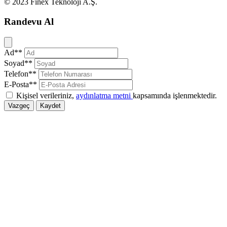
© 2023 Finex Teknoloji A.Ş.
Randevu Al
Kapat
Ad**
Soyad**
Telefon**
E-Posta**
Kişisel verileriniz,
aydınlatma metni
kapsamında işlenmektedir.
Vazgeç
Kaydet