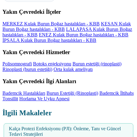
Yakın Çevredeki İlçeler
MERKEZ Kulak Burun Boğaz hastalıkları - KBB
KEŞAN Kulak
Burun Boğaz hastalıkları - KBB
LALAPAŞA Kulak Burun Boğaz
hastalıkları - KBB
ENEZ Kulak Burun Boğaz hastalıkları - KBB
İPSALA Kulak Burun Boğaz hastalıkları - KBB
Yakın Çevredeki Hizmetler
Polisomnografi
Botoks enjeksiyonu
Burun estetiği (rinoplasti)
Rinoplasti (burun estetiği)
Orta kulak ameliyatı
Yakın Çevredeki İlgi Alanları
Bademcik Hastalıkları
Burun Estetiği (Rinoplasti)
Bademcik İltihabı
Tonsillit
Horlama Ve Uyku Apnesi
İlgili Makaleler
Kalça Protezi Enfeksiyonu (PJI): Önleme, Tanı ve Güncel
Tedavi Stratejileri