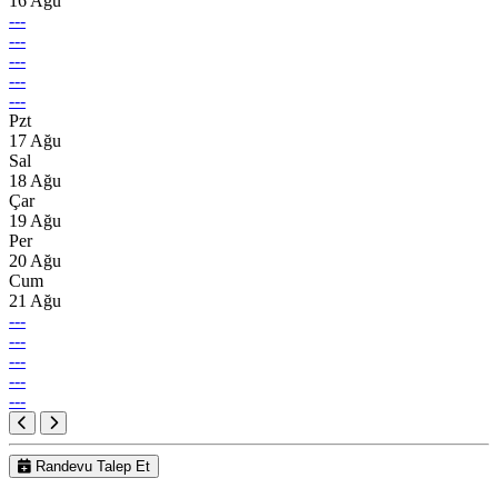
16 Ağu
---
---
---
---
---
Pzt
17 Ağu
Sal
18 Ağu
Çar
19 Ağu
Per
20 Ağu
Cum
21 Ağu
---
---
---
---
---
Randevu Talep Et