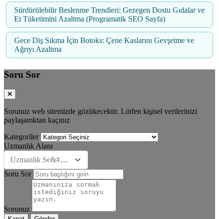
Sürdürülebilir Beslenme Trendleri: Gezegen Dostu Gıdalar ve
Et Tüketimini Azaltma (Programatik SEO Sayfa)
Gece Diş Sıkma İçin Botoks: Çene Kaslarını Gevşetme ve
Ağrıyı Azaltma
Soru Sor
Sorunuz web sitemizde gözükecektir. Lütfen kişisel verilerinizi
paylaşamktan kaçınız
Kategoriler
Uzmanlık Alanı
Uzmanlık Se&#231;iniz
Soru Sor
Sorunuz
Kapat
Gönder