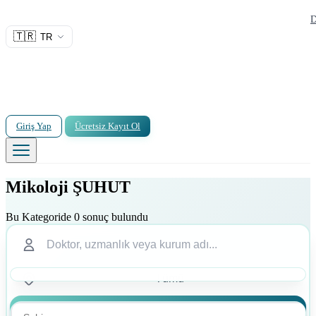
D
🇹🇷
TR
Giriş Yap
Ücretsiz Kayıt Ol
Mikoloji ŞUHUT
Bu Kategoride 0 sonuç bulundu
Ara
Ara