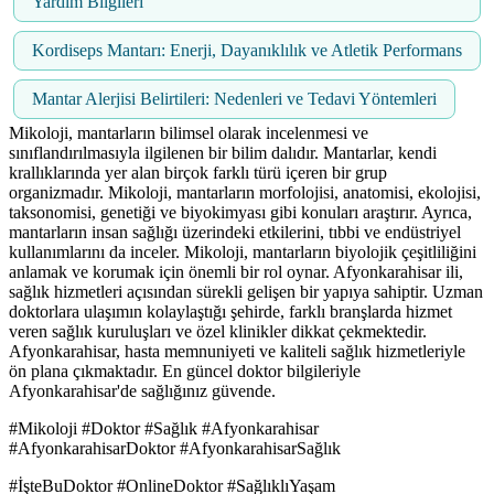
Yardım Bilgileri
Kordiseps Mantarı: Enerji, Dayanıklılık ve Atletik Performans
Mantar Alerjisi Belirtileri: Nedenleri ve Tedavi Yöntemleri
Mikoloji, mantarların bilimsel olarak incelenmesi ve
sınıflandırılmasıyla ilgilenen bir bilim dalıdır. Mantarlar, kendi
krallıklarında yer alan birçok farklı türü içeren bir grup
organizmadır. Mikoloji, mantarların morfolojisi, anatomisi, ekolojisi,
taksonomisi, genetiği ve biyokimyası gibi konuları araştırır. Ayrıca,
mantarların insan sağlığı üzerindeki etkilerini, tıbbi ve endüstriyel
kullanımlarını da inceler. Mikoloji, mantarların biyolojik çeşitliliğini
anlamak ve korumak için önemli bir rol oynar. Afyonkarahisar ili,
sağlık hizmetleri açısından sürekli gelişen bir yapıya sahiptir. Uzman
doktorlara ulaşımın kolaylaştığı şehirde, farklı branşlarda hizmet
veren sağlık kuruluşları ve özel klinikler dikkat çekmektedir.
Afyonkarahisar, hasta memnuniyeti ve kaliteli sağlık hizmetleriyle
ön plana çıkmaktadır. En güncel doktor bilgileriyle
Afyonkarahisar'de sağlığınız güvende.
#Mikoloji #Doktor #Sağlık #Afyonkarahisar
#AfyonkarahisarDoktor #AfyonkarahisarSağlık
#İşteBuDoktor #OnlineDoktor #SağlıklıYaşam