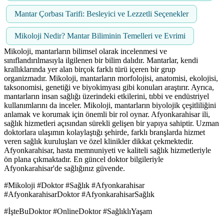
Mantar Çorbası Tarifi: Besleyici ve Lezzetli Seçenekler
Mikoloji Nedir? Mantar Biliminin Temelleri ve Evrimi
Mikoloji, mantarların bilimsel olarak incelenmesi ve
sınıflandırılmasıyla ilgilenen bir bilim dalıdır. Mantarlar, kendi
krallıklarında yer alan birçok farklı türü içeren bir grup
organizmadır. Mikoloji, mantarların morfolojisi, anatomisi, ekolojisi,
taksonomisi, genetiği ve biyokimyası gibi konuları araştırır. Ayrıca,
mantarların insan sağlığı üzerindeki etkilerini, tıbbi ve endüstriyel
kullanımlarını da inceler. Mikoloji, mantarların biyolojik çeşitliliğini
anlamak ve korumak için önemli bir rol oynar. Afyonkarahisar ili,
sağlık hizmetleri açısından sürekli gelişen bir yapıya sahiptir. Uzman
doktorlara ulaşımın kolaylaştığı şehirde, farklı branşlarda hizmet
veren sağlık kuruluşları ve özel klinikler dikkat çekmektedir.
Afyonkarahisar, hasta memnuniyeti ve kaliteli sağlık hizmetleriyle
ön plana çıkmaktadır. En güncel doktor bilgileriyle
Afyonkarahisar'de sağlığınız güvende.
#Mikoloji #Doktor #Sağlık #Afyonkarahisar
#AfyonkarahisarDoktor #AfyonkarahisarSağlık
#İşteBuDoktor #OnlineDoktor #SağlıklıYaşam