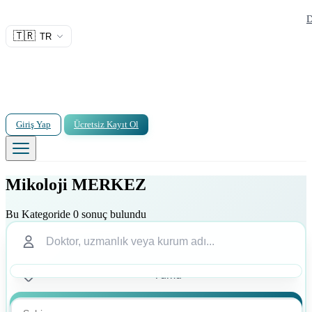
D
🇹🇷
TR
Giriş Yap
Ücretsiz Kayıt Ol
Mikoloji MERKEZ
Bu Kategoride 0 sonuç bulundu
Ara
Ara