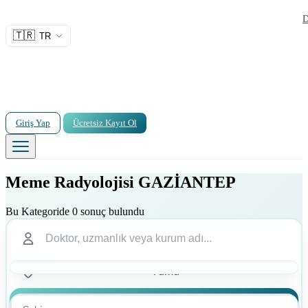
D
🇹🇷
TR
Giriş Yap
Ücretsiz Kayıt Ol
Meme Radyolojisi GAZİANTEP
Bu Kategoride 0 sonuç bulundu
Ara
Ara