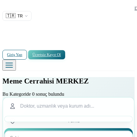
D
🇹🇷
TR
Giriş Yap
Ücretsiz Kayıt Ol
Meme Cerrahisi MERKEZ
Bu Kategoride 0 sonuç bulundu
Ara
Ara