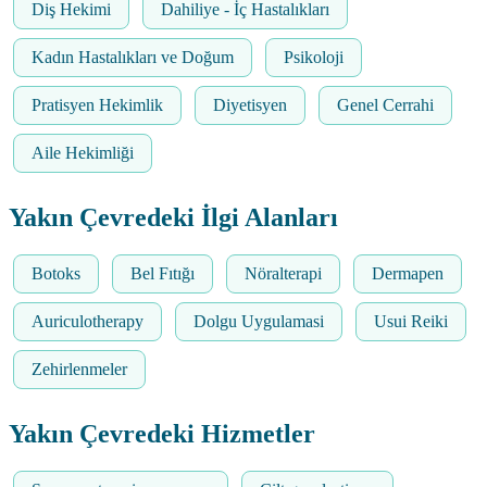
Diş Hekimi
Dahiliye - İç Hastalıkları
Kadın Hastalıkları ve Doğum
Psikoloji
Pratisyen Hekimlik
Diyetisyen
Genel Cerrahi
Aile Hekimliği
Yakın Çevredeki İlgi Alanları
Botoks
Bel Fıtığı
Nöralterapi
Dermapen
Auriculotherapy
Dolgu Uygulamasi
Usui Reiki
Zehirlenmeler
Yakın Çevredeki Hizmetler