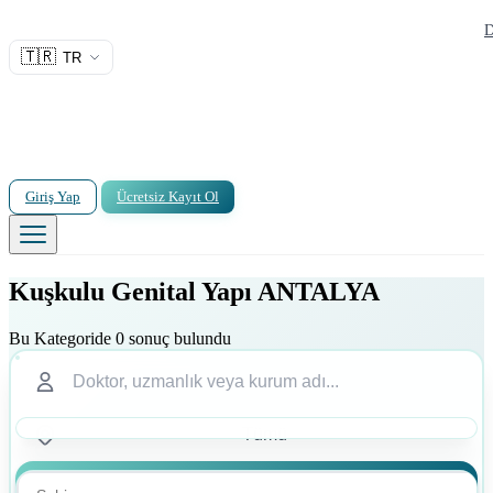
D
🇹🇷
TR
Giriş Yap
Ücretsiz Kayıt Ol
Kuşkulu Genital Yapı ANTALYA
Bu Kategoride 0 sonuç bulundu
Ara
Ara