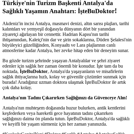
Türkiye'nin Turizm Başkenti Antalya'da
!
Sağlıklı Yaşamın Anahtarı: İşteBuDoktor
Akdeniz'in incisi Antalya, masmavi denizi, altın sarısı plajları, tarihi
kalıntıları ve yemyeşil doğasıyla dünyanın dört bir yanından
ziyaretçi ağırlayan bir cennettir. Hadrian Kapısı'nın tarihi
ihtişamından, Kaleiçi'nin dar ve şirin sokaklarına, Düden Şelalesi'nin
büyüleyici güzelliğinden, Konyaaltı ve Lara plajlarının canlı
atmosferine kadar Antalya, her zevke hitap eden bir deneyim sunar.
Bu gözde turizm şehrinde yaşayan Antalyalılar ve şehri ziyaret
edenler için sağlık her zaman önemli bir konudur. İşte tam da bu
noktada,
İşteBuDoktor
, Antalya'da yaşayanların ve misafirlerin
sağlık ihtiyaçlarına hızlı, kolay ve güvenilir çözümler sunmak için
burada! Aradığınız uzman doktora ulaşmak İşteBuDoktor ile artık
çok daha kolay.
Antalya'nın Tadını Çıkarırken Sağlığınızı da Güvenceye Alın!
Antalya'nın muhteşem doğasında huzur bulurken, antik kentlerini
keşfederken veya hareketli gece hayatının tadını çıkarırken
sağlığınızı daima ön planda tutun. İşteBuDoktor, Antalya'da sağlıklı
ve keyifli bir yaşam sürmeniz için her zaman yanınızda.