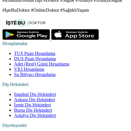
#KuskuluGenitalYapi #Doktor #Saglik #Antalya #AntalyaSağlık
#İşteBuDoktor #OnlineDoktor #SağlıklıYaşam
Hesaplamalar
TUS Puan Hesaplama
DUS Puan Hesaplama
Adet (Regl) Günü Hesaplama
VKI Hesaplama
Su İhtiyacı Hesaplama
Diş Hekimleri
İstanbul Diş Hekimleri
Ankara Diş Hekimleri
İzmir Diş Hekimleri
Bursa Diş Hekimleri
Antalya Diş Hekimleri
Diyetisyenler