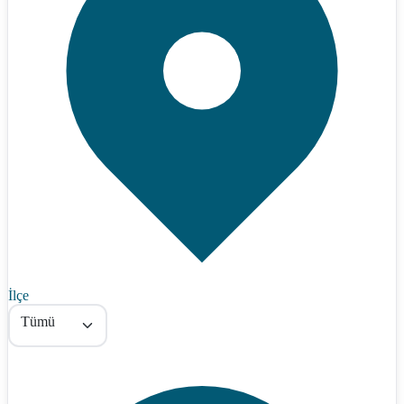
İlçe
Tümü