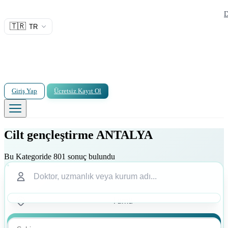
D
🇹🇷
TR
Giriş Yap
Ücretsiz Kayıt Ol
Cilt gençleştirme ANTALYA
Bu Kategoride 801 sonuç bulundu
Ara
Ara