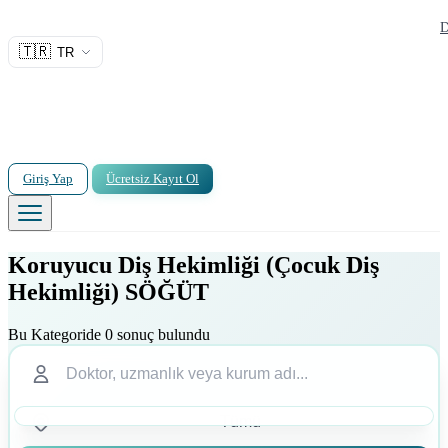
D
🇹🇷
TR
Giriş Yap
Ücretsiz Kayıt Ol
Koruyucu Diş Hekimliği (Çocuk Diş
Hekimliği) SÖĞÜT
Bu Kategoride 0 sonuç bulundu