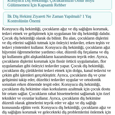
Koruyucu Diş Hekimliği: Çocuklarınızın Ömür Boyu
Gülümsemesi İçin Kapsamlı Rehber
İlk Diş Hekimi Ziyareti Ne Zaman Yapılmalı? 1 Yaş
Kontrolünün Önemi
Koruyucu diş hekimliği, çocukların ağız ve diş sağlığını korumak,
tedavi etmek ve geliştirmek için uygulanan bir diş hekimliği dalıdır.
Çocuk diş hekimliği olarak da bilinir. Bu alan, çocukların dişlerini
ve diş etlerini sağlıklı tutmak için önleyici tedaviler, erken teşhis ve
tedavi yöntemleri kullanır. Koruyucu diş hekimliği, çocukların ağız
hijyenini öğrenmelerine yardımcı olur, düzenli diş fırçalama ve diş
ipi kullanımı gibi alışkanlıkların kazanılmasını teşvik eder. Ayrıca,
çocukların dişlerini korumak için fissür örtücü uygulamaları, flor
uygulamaları gibi önleyici tedaviler yapar. Çocuk diş hekimliği,
çocukların diş çürüklerini tedavi etmek için dolgu, kanal tedavisi ve
çekim gibi işlemleri gerçekleştirir. Ayrıca, çocukların diş ve çene
gelişimini takip eder, düzeltici tedaviler uygular ve ortodontik
sorunları erken dönemde tespit eder. Koruyucu diş hekimliği,
çocukların diş hekimine olan korkularını azaltmak için çocuk dostu
bir ortam sağlar. Çocukların rahat hissetmelerini sağlamak için özel
teknikler ve oyunlar kullanır. Ayrıca, çocukların diş hekimine
düzenli olarak gitmelerini teşvik eder ve ağız ve diş sağlığı
konusunda eğitim verir. Koruyucu diş hekimliği, çocukların ağız ve
diş sağlığını korumak ve gelecekteki diş problemlerini önlemek için