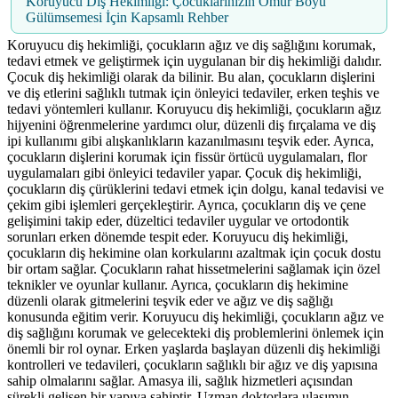
Koruyucu Diş Hekimliği: Çocuklarınızın Ömür Boyu
Gülümsemesi İçin Kapsamlı Rehber
Koruyucu diş hekimliği, çocukların ağız ve diş sağlığını korumak,
tedavi etmek ve geliştirmek için uygulanan bir diş hekimliği dalıdır.
Çocuk diş hekimliği olarak da bilinir. Bu alan, çocukların dişlerini
ve diş etlerini sağlıklı tutmak için önleyici tedaviler, erken teşhis ve
tedavi yöntemleri kullanır. Koruyucu diş hekimliği, çocukların ağız
hijyenini öğrenmelerine yardımcı olur, düzenli diş fırçalama ve diş
ipi kullanımı gibi alışkanlıkların kazanılmasını teşvik eder. Ayrıca,
çocukların dişlerini korumak için fissür örtücü uygulamaları, flor
uygulamaları gibi önleyici tedaviler yapar. Çocuk diş hekimliği,
çocukların diş çürüklerini tedavi etmek için dolgu, kanal tedavisi ve
çekim gibi işlemleri gerçekleştirir. Ayrıca, çocukların diş ve çene
gelişimini takip eder, düzeltici tedaviler uygular ve ortodontik
sorunları erken dönemde tespit eder. Koruyucu diş hekimliği,
çocukların diş hekimine olan korkularını azaltmak için çocuk dostu
bir ortam sağlar. Çocukların rahat hissetmelerini sağlamak için özel
teknikler ve oyunlar kullanır. Ayrıca, çocukların diş hekimine
düzenli olarak gitmelerini teşvik eder ve ağız ve diş sağlığı
konusunda eğitim verir. Koruyucu diş hekimliği, çocukların ağız ve
diş sağlığını korumak ve gelecekteki diş problemlerini önlemek için
önemli bir rol oynar. Erken yaşlarda başlayan düzenli diş hekimliği
kontrolleri ve tedavileri, çocukların sağlıklı bir ağız ve diş yapısına
sahip olmalarını sağlar. Amasya ili, sağlık hizmetleri açısından
sürekli gelişen bir yapıya sahiptir. Uzman doktorlara ulaşımın