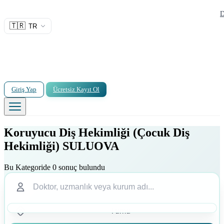
D
🇹🇷
TR
Giriş Yap
Ücretsiz Kayıt Ol
Koruyucu Diş Hekimliği (Çocuk Diş
Hekimliği) SULUOVA
Bu Kategoride 0 sonuç bulundu