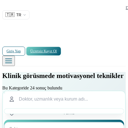
D
🇹🇷
TR
Giriş Yap
Ücretsiz Kayıt Ol
Klinik görüsmede motivasyonel teknikler
Bu Kategoride 24 sonuç bulundu
Ara
Ara