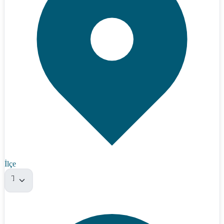
İlçe
Tümü