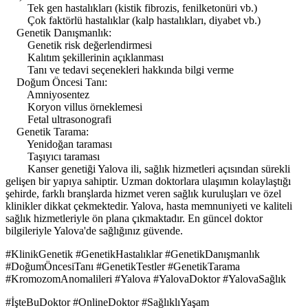
Tek gen hastalıkları (kistik fibrozis, fenilketonüri vb.)
Çok faktörlü hastalıklar (kalp hastalıkları, diyabet vb.)
Genetik Danışmanlık:
Genetik risk değerlendirmesi
Kalıtım şekillerinin açıklanması
Tanı ve tedavi seçenekleri hakkında bilgi verme
Doğum Öncesi Tanı:
Amniyosentez
Koryon villus örneklemesi
Fetal ultrasonografi
Genetik Tarama:
Yenidoğan taraması
Taşıyıcı taraması
Kanser genetiği Yalova ili, sağlık hizmetleri açısından sürekli
gelişen bir yapıya sahiptir. Uzman doktorlara ulaşımın kolaylaştığı
şehirde, farklı branşlarda hizmet veren sağlık kuruluşları ve özel
klinikler dikkat çekmektedir. Yalova, hasta memnuniyeti ve kaliteli
sağlık hizmetleriyle ön plana çıkmaktadır. En güncel doktor
bilgileriyle Yalova'de sağlığınız güvende.
#KlinikGenetik #GenetikHastalıklar #GenetikDanışmanlık
#DoğumÖncesiTanı #GenetikTestler #GenetikTarama
#KromozomAnomalileri #Yalova #YalovaDoktor #YalovaSağlık
#İşteBuDoktor #OnlineDoktor #SağlıklıYaşam