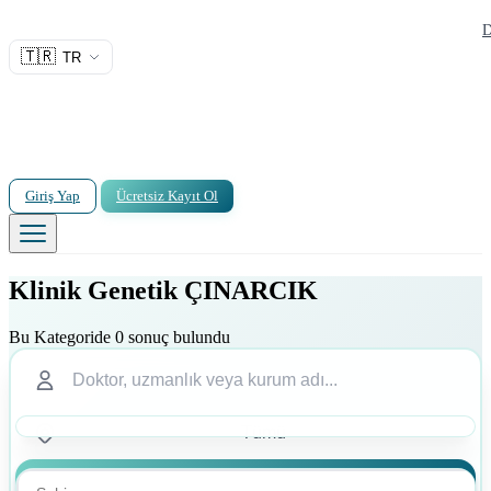
D
🇹🇷
TR
Giriş Yap
Ücretsiz Kayıt Ol
Klinik Genetik ÇINARCIK
Bu Kategoride 0 sonuç bulundu
Ara
Ara