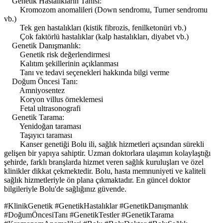
Genetik Hastalıkların Tanısı:
Kromozom anomalileri (Down sendromu, Turner sendromu
vb.)
Tek gen hastalıkları (kistik fibrozis, fenilketonüri vb.)
Çok faktörlü hastalıklar (kalp hastalıkları, diyabet vb.)
Genetik Danışmanlık:
Genetik risk değerlendirmesi
Kalıtım şekillerinin açıklanması
Tanı ve tedavi seçenekleri hakkında bilgi verme
Doğum Öncesi Tanı:
Amniyosentez
Koryon villus örneklemesi
Fetal ultrasonografi
Genetik Tarama:
Yenidoğan taraması
Taşıyıcı taraması
Kanser genetiği Bolu ili, sağlık hizmetleri açısından sürekli
gelişen bir yapıya sahiptir. Uzman doktorlara ulaşımın kolaylaştığı
şehirde, farklı branşlarda hizmet veren sağlık kuruluşları ve özel
klinikler dikkat çekmektedir. Bolu, hasta memnuniyeti ve kaliteli
sağlık hizmetleriyle ön plana çıkmaktadır. En güncel doktor
bilgileriyle Bolu'de sağlığınız güvende.
#KlinikGenetik #GenetikHastalıklar #GenetikDanışmanlık
#DoğumÖncesiTanı #GenetikTestler #GenetikTarama