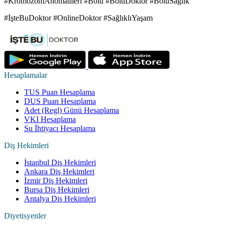
#KromozomAnomalileri #Bolu #BoluDoktor #BoluSağlık
#İşteBuDoktor #OnlineDoktor #SağlıklıYaşam
Hesaplamalar
TUS Puan Hesaplama
DUS Puan Hesaplama
Adet (Regl) Günü Hesaplama
VKI Hesaplama
Su İhtiyacı Hesaplama
Diş Hekimleri
İstanbul Diş Hekimleri
Ankara Diş Hekimleri
İzmir Diş Hekimleri
Bursa Diş Hekimleri
Antalya Diş Hekimleri
Diyetisyenler