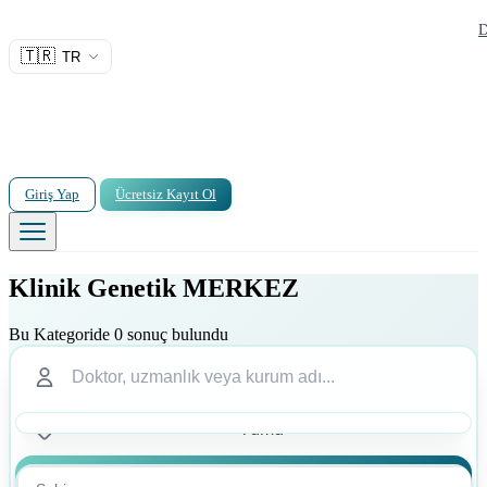
D
🇹🇷
TR
Giriş Yap
Ücretsiz Kayıt Ol
Klinik Genetik MERKEZ
Bu Kategoride 0 sonuç bulundu
Ara
Ara