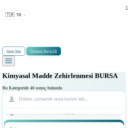
D
🇹🇷
TR
Giriş Yap
Ücretsiz Kayıt Ol
Kimyasal Madde Zehirlenmesi BURSA
Bu Kategoride 46 sonuç bulundu
Ara
Ara