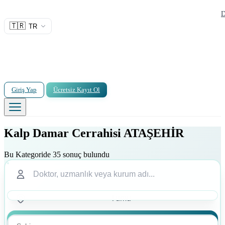
D
🇹🇷
TR
Giriş Yap
Ücretsiz Kayıt Ol
Kalp Damar Cerrahisi ATAŞEHİR
Bu Kategoride 35 sonuç bulundu
Ara
Ara