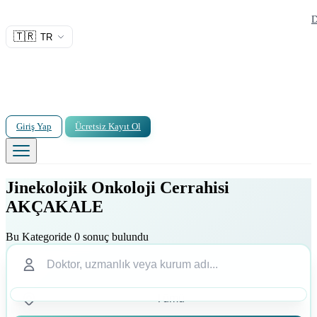
D
🇹🇷
TR
Giriş Yap
Ücretsiz Kayıt Ol
Jinekolojik Onkoloji Cerrahisi
AKÇAKALE
Bu Kategoride 0 sonuç bulundu