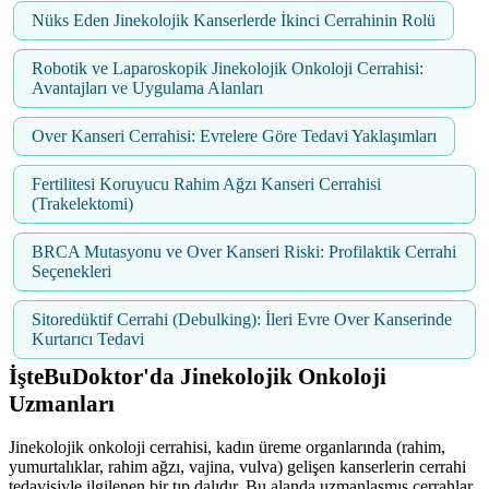
Nüks Eden Jinekolojik Kanserlerde İkinci Cerrahinin Rolü
Robotik ve Laparoskopik Jinekolojik Onkoloji Cerrahisi:
Avantajları ve Uygulama Alanları
Over Kanseri Cerrahisi: Evrelere Göre Tedavi Yaklaşımları
Fertilitesi Koruyucu Rahim Ağzı Kanseri Cerrahisi
(Trakelektomi)
BRCA Mutasyonu ve Over Kanseri Riski: Profilaktik Cerrahi
Seçenekleri
Sitoredüktif Cerrahi (Debulking): İleri Evre Over Kanserinde
Kurtarıcı Tedavi
İşteBuDoktor'da Jinekolojik Onkoloji
Uzmanları
Jinekolojik onkoloji cerrahisi, kadın üreme organlarında (rahim,
yumurtalıklar, rahim ağzı, vajina, vulva) gelişen kanserlerin cerrahi
tedavisiyle ilgilenen bir tıp dalıdır. Bu alanda uzmanlaşmış cerrahlar,