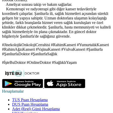
Ameliyat sonrası takip ve bakım sağlarlar.
Kemoterapi ve radyoterapi gibi diğer kanser tedavileriyle
koordineli çalışırlar. Şanliurfa ili, sağlık hizmetleri açısından sürekli
gelişen bir yapıya sahiptir. Uzman doktorlara ulaşımın kolaylaştığı
şehirde, farklı branşlarda hizmet veren sağlık kuruluşları ve özel
klinikler dikkat çekmektedir. Şanliurfa, hasta memnuniyeti ve kaliteli
sağlık hizmetleriyle ön plana çıkmaktadır. En güncel doktor
bilgileriyle Şanliurfa'de sağlığınız güvende.
#JinekolojikOnkolojiCerrahisi #RahimKanseri #YumurtalıkKanseri
#RahimAğzıKanseri #VajinaKanseri #VulvaKanseri #Şanliurfa
#ŞanliurfaDoktor #ŞanliurfaSağlık
#İşteBuDoktor #OnlineDoktor #SağlıklıYaşam
Hesaplamalar
TUS Puan Hesaplama
DUS Puan Hesaplama
Adet (Regl) Günü Hesaplama