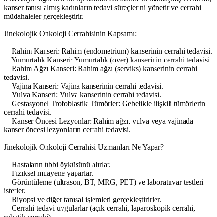
kanser tanısı almış kadınların tedavi süreçlerini yönetir ve cerrahi
müdahaleler gerçekleştirir.
Jinekolojik Onkoloji Cerrahisinin Kapsamı:
Rahim Kanseri: Rahim (endometrium) kanserinin cerrahi tedavisi.
Yumurtalık Kanseri: Yumurtalık (over) kanserinin cerrahi tedavisi.
Rahim Ağzı Kanseri: Rahim ağzı (serviks) kanserinin cerrahi
tedavisi.
Vajina Kanseri: Vajina kanserinin cerrahi tedavisi.
Vulva Kanseri: Vulva kanserinin cerrahi tedavisi.
Gestasyonel Trofoblastik Tümörler: Gebelikle ilişkili tümörlerin
cerrahi tedavisi.
Kanser Öncesi Lezyonlar: Rahim ağzı, vulva veya vajinada
kanser öncesi lezyonların cerrahi tedavisi.
Jinekolojik Onkoloji Cerrahisi Uzmanları Ne Yapar?
Hastaların tıbbi öyküsünü alırlar.
Fiziksel muayene yaparlar.
Görüntüleme (ultrason, BT, MRG, PET) ve laboratuvar testleri
isterler.
Biyopsi ve diğer tanısal işlemleri gerçekleştirirler.
Cerrahi tedavi uygularlar (açık cerrahi, laparoskopik cerrahi,
robotik cerrahi).