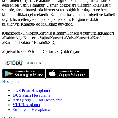
koordineli çalışırlar. Karabük ili, sağlık hizmetleri açısından sürekli
gelişen bir yapıya sahiptir. Uzman doktorlara ulaşımın kolaylaştığı
şehirde, farklı branşlarda hizmet veren sağlık kuruluşları ve özel
klinikler dikkat çekmektedir. Karabük, hasta memnuniyeti ve kaliteli
sağlık hizmetleriyle ön plana çıkmaktadır. En güncel doktor
bilgileriyle Karabük'de sağlığınız güvende.
#JinekolojikOnkolojiCerrahisi #RahimKanseri #YumurtalıkKanseri
#RahimAğzıKanseri #VajinaKanseri #VulvaKanseri #Karabük
#KarabükDoktor #KarabükSağlık
#İşteBuDoktor #OnlineDoktor #SağlıklıYaşam
Hesaplamalar
TUS Puan Hesaplama
DUS Puan Hesaplama
Adet (Regl) Günü Hesaplama
VKI Hesaplama
Su İhtiyacı Hesaplama