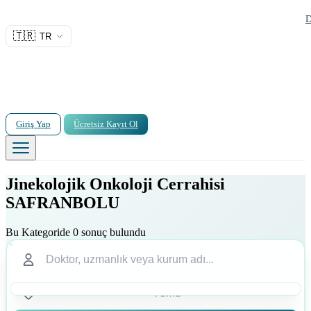
D
🇹🇷
TR
Giriş Yap
Ücretsiz Kayıt Ol
Jinekolojik Onkoloji Cerrahisi
SAFRANBOLU
Bu Kategoride 0 sonuç bulundu