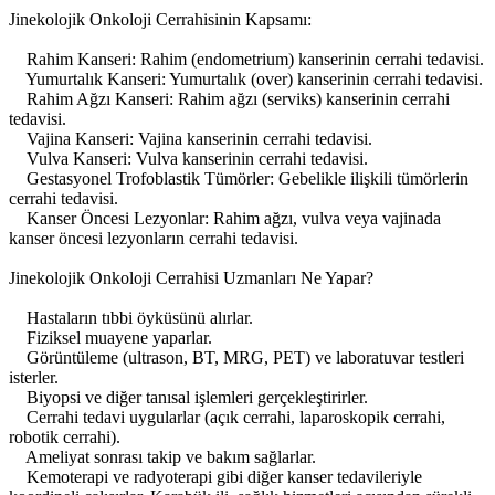
Jinekolojik Onkoloji Cerrahisinin Kapsamı:
Rahim Kanseri: Rahim (endometrium) kanserinin cerrahi tedavisi.
Yumurtalık Kanseri: Yumurtalık (over) kanserinin cerrahi tedavisi.
Rahim Ağzı Kanseri: Rahim ağzı (serviks) kanserinin cerrahi
tedavisi.
Vajina Kanseri: Vajina kanserinin cerrahi tedavisi.
Vulva Kanseri: Vulva kanserinin cerrahi tedavisi.
Gestasyonel Trofoblastik Tümörler: Gebelikle ilişkili tümörlerin
cerrahi tedavisi.
Kanser Öncesi Lezyonlar: Rahim ağzı, vulva veya vajinada
kanser öncesi lezyonların cerrahi tedavisi.
Jinekolojik Onkoloji Cerrahisi Uzmanları Ne Yapar?
Hastaların tıbbi öyküsünü alırlar.
Fiziksel muayene yaparlar.
Görüntüleme (ultrason, BT, MRG, PET) ve laboratuvar testleri
isterler.
Biyopsi ve diğer tanısal işlemleri gerçekleştirirler.
Cerrahi tedavi uygularlar (açık cerrahi, laparoskopik cerrahi,
robotik cerrahi).
Ameliyat sonrası takip ve bakım sağlarlar.
Kemoterapi ve radyoterapi gibi diğer kanser tedavileriyle