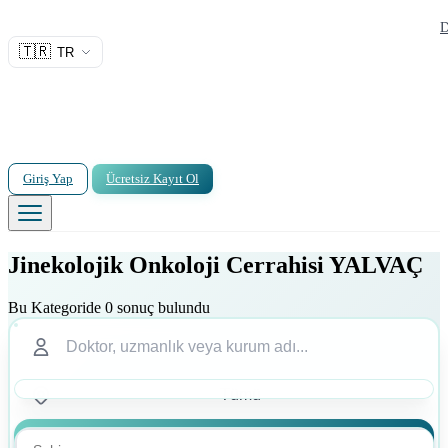
D
🇹🇷
TR
Giriş Yap
Ücretsiz Kayıt Ol
Jinekolojik Onkoloji Cerrahisi YALVAÇ
Bu Kategoride 0 sonuç bulundu
Ara
Ara