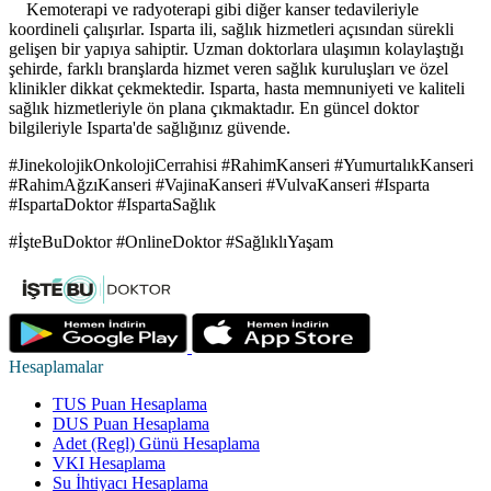
Kemoterapi ve radyoterapi gibi diğer kanser tedavileriyle
koordineli çalışırlar. Isparta ili, sağlık hizmetleri açısından sürekli
gelişen bir yapıya sahiptir. Uzman doktorlara ulaşımın kolaylaştığı
şehirde, farklı branşlarda hizmet veren sağlık kuruluşları ve özel
klinikler dikkat çekmektedir. Isparta, hasta memnuniyeti ve kaliteli
sağlık hizmetleriyle ön plana çıkmaktadır. En güncel doktor
bilgileriyle Isparta'de sağlığınız güvende.
#JinekolojikOnkolojiCerrahisi #RahimKanseri #YumurtalıkKanseri
#RahimAğzıKanseri #VajinaKanseri #VulvaKanseri #Isparta
#IspartaDoktor #IspartaSağlık
#İşteBuDoktor #OnlineDoktor #SağlıklıYaşam
Hesaplamalar
TUS Puan Hesaplama
DUS Puan Hesaplama
Adet (Regl) Günü Hesaplama
VKI Hesaplama
Su İhtiyacı Hesaplama