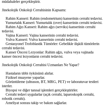
müdahaleler gerçekleştirir.
Jinekolojik Onkoloji Cerrahisinin Kapsamı:
Rahim Kanseri: Rahim (endometrium) kanserinin cerrahi tedavisi.
Yumurtalık Kanseri: Yumurtalık (over) kanserinin cerrahi tedavisi.
Rahim Ağzı Kanseri: Rahim ağzı (serviks) kanserinin cerrahi
tedavisi.
Vajina Kanseri: Vajina kanserinin cerrahi tedavisi.
Vulva Kanseri: Vulva kanserinin cerrahi tedavisi.
Gestasyonel Trofoblastik Tümörler: Gebelikle ilişkili tümörlerin
cerrahi tedavisi.
Kanser Öncesi Lezyonlar: Rahim ağzı, vulva veya vajinada
kanser öncesi lezyonların cerrahi tedavisi.
Jinekolojik Onkoloji Cerrahisi Uzmanları Ne Yapar?
Hastaların tıbbi öyküsünü alırlar.
Fiziksel muayene yaparlar.
Görüntüleme (ultrason, BT, MRG, PET) ve laboratuvar testleri
isterler.
Biyopsi ve diğer tanısal işlemleri gerçekleştirirler.
Cerrahi tedavi uygularlar (açık cerrahi, laparoskopik cerrahi,
robotik cerrahi).
Ameliyat sonrası takip ve bakım sağlarlar.