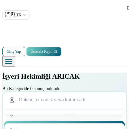
D
🇹🇷
TR
Giriş Yap
Ücretsiz Kayıt Ol
İşyeri Hekimliği ARICAK
Bu Kategoride 0 sonuç bulundu
Ara
Ara