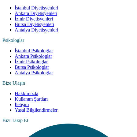
İstanbul Diyetisyenleri
Ankara Diyetisyenleri
İzmir Diyetisyenleri
Bursa Diyetisyenleri
Antalya Diyetisyenleri
Psikologlar
İstanbul Psikologlar
Ankara Psikologlar
İzmir Psikologlar
Bursa Psikologlar
Antalya Psikologlar
Bize Ulaşın
Hakkımızda
Kullanım Şartları
İletişim
Yasal Bilgilendirmeler
Bizi Takip Et