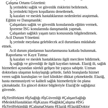
Çalışma Ortamı Gözetimi:
İş yerindeki sağlık ve güvenlik risklerini belirlemek.
İş yerindeki hijyen koşullarını denetlemek.
İş kazaları ve meslek hastalıklarının nedenlerini araştırmak.
Eğitim ve Danışmanlık:
Çalışanlara sağlık ve güvenlik konularında eğitim vermek.
İşverene İSG konularında danışmanlık yapmak.
Çalışanları sağlıklı yaşam tarzı konusunda bilgilendirmek.
Acil Durum Yönetimi:
İş yerinde meydana gelebilecek acil durumlara müdahale
etmek.
Acil durum planlarının hazırlanmasına katkıda bulunmak.
Raporlama ve Kayıt Tutma:
İş kazaları ve meslek hastalıklarını ilgili mercilere bildirmek.
İş sağlığı ve güvenliği ile ilgili kayıtları tutmak. Elaziğ ili, sağlık
hizmetleri açısından sürekli gelişen bir yapıya sahiptir. Uzman
doktorlara ulaşımın kolaylaştığı şehirde, farklı branşlarda hizmet
veren sağlık kuruluşları ve özel klinikler dikkat çekmektedir. Elaziğ,
hasta memnuniyeti ve kaliteli sağlık hizmetleriyle ön plana
çıkmaktadır. En güncel doktor bilgileriyle Elaziğ'de sağlığınız
güvende.
#İşYeriHekimi #İşSağlığı #İşGüvenliği #ÇalışanSağlığı
#MeslekHastalıkları #İşKazası #SağlıklıÇalışma #İSG
#İşYeriHekimliği #ÇalışmaOrtamı #Elaziğ #ElaziğDoktor