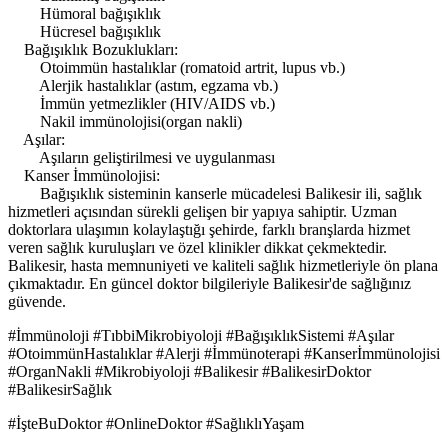
Hümoral bağışıklık
Hücresel bağışıklık
Bağışıklık Bozuklukları:
Otoimmün hastalıklar (romatoid artrit, lupus vb.)
Alerjik hastalıklar (astım, egzama vb.)
İmmün yetmezlikler (HIV/AIDS vb.)
Nakil immünolojisi(organ nakli)
Aşılar:
Aşıların geliştirilmesi ve uygulanması
Kanser İmmünolojisi:
Bağışıklık sisteminin kanserle mücadelesi Balikesir ili, sağlık
hizmetleri açısından sürekli gelişen bir yapıya sahiptir. Uzman
doktorlara ulaşımın kolaylaştığı şehirde, farklı branşlarda hizmet
veren sağlık kuruluşları ve özel klinikler dikkat çekmektedir.
Balikesir, hasta memnuniyeti ve kaliteli sağlık hizmetleriyle ön plana
çıkmaktadır. En güncel doktor bilgileriyle Balikesir'de sağlığınız
güvende.
#İmmünoloji #TıbbiMikrobiyoloji #BağışıklıkSistemi #Aşılar
#OtoimmünHastalıklar #Alerji #İmmünoterapi #Kanserİmmünolojisi
#OrganNakli #Mikrobiyoloji #Balikesir #BalikesirDoktor
#BalikesirSağlık
#İşteBuDoktor #OnlineDoktor #SağlıklıYaşam