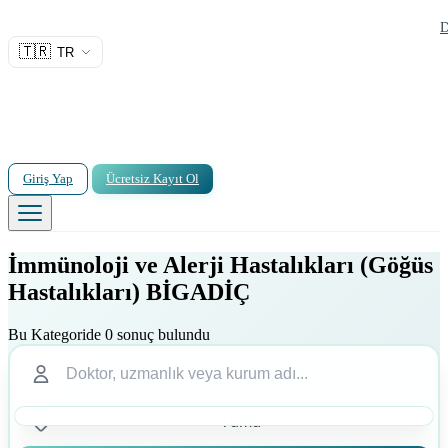
D
🇹🇷
TR
Giriş Yap
Ücretsiz Kayıt Ol
İmmünoloji ve Alerji Hastalıkları (Göğüs
Hastalıkları) BİGADİÇ
Bu Kategoride 0 sonuç bulundu