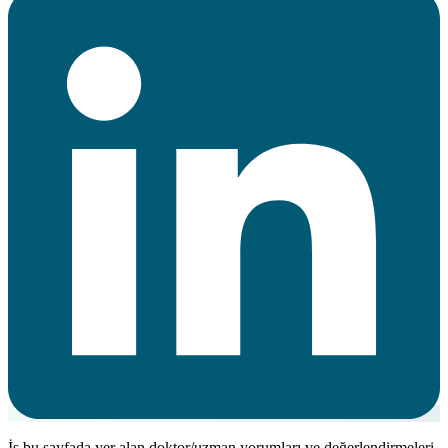
İş bu sayfada yer alan doktor/uzman yorumları ve değerlendirmeleri,