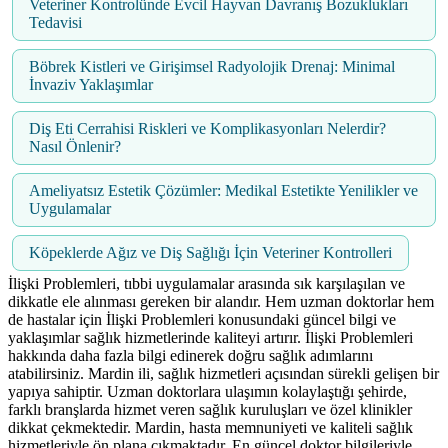
Veteriner Kontrolünde Evcil Hayvan Davranış Bozuklukları
Tedavisi
Böbrek Kistleri ve Girişimsel Radyolojik Drenaj: Minimal
İnvaziv Yaklaşımlar
Diş Eti Cerrahisi Riskleri ve Komplikasyonları Nelerdir?
Nasıl Önlenir?
Ameliyatsız Estetik Çözümler: Medikal Estetikte Yenilikler ve
Uygulamalar
Köpeklerde Ağız ve Diş Sağlığı İçin Veteriner Kontrolleri
İlişki Problemleri, tıbbi uygulamalar arasında sık karşılaşılan ve
dikkatle ele alınması gereken bir alandır. Hem uzman doktorlar hem
de hastalar için İlişki Problemleri konusundaki güncel bilgi ve
yaklaşımlar sağlık hizmetlerinde kaliteyi artırır. İlişki Problemleri
hakkında daha fazla bilgi edinerek doğru sağlık adımlarını
atabilirsiniz. Mardin ili, sağlık hizmetleri açısından sürekli gelişen bir
yapıya sahiptir. Uzman doktorlara ulaşımın kolaylaştığı şehirde,
farklı branşlarda hizmet veren sağlık kuruluşları ve özel klinikler
dikkat çekmektedir. Mardin, hasta memnuniyeti ve kaliteli sağlık
hizmetleriyle ön plana çıkmaktadır. En güncel doktor bilgileriyle