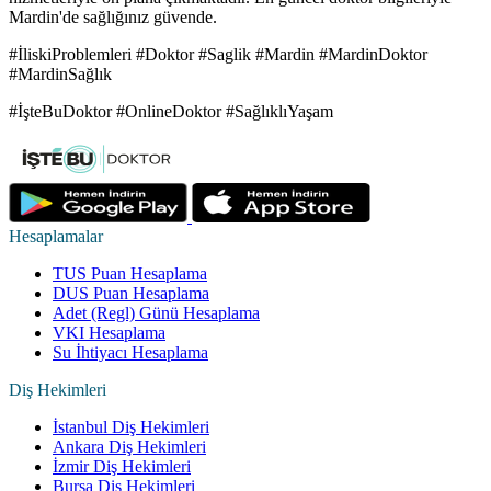
Mardin'de sağlığınız güvende.
#İliskiProblemleri #Doktor #Saglik #Mardin #MardinDoktor
#MardinSağlık
#İşteBuDoktor #OnlineDoktor #SağlıklıYaşam
Hesaplamalar
TUS Puan Hesaplama
DUS Puan Hesaplama
Adet (Regl) Günü Hesaplama
VKI Hesaplama
Su İhtiyacı Hesaplama
Diş Hekimleri
İstanbul Diş Hekimleri
Ankara Diş Hekimleri
İzmir Diş Hekimleri
Bursa Diş Hekimleri