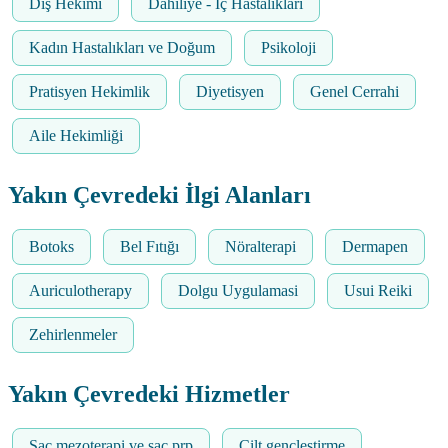
Diş Hekimi
Dahiliye - İç Hastalıkları
Kadın Hastalıkları ve Doğum
Psikoloji
Pratisyen Hekimlik
Diyetisyen
Genel Cerrahi
Aile Hekimliği
Yakın Çevredeki İlgi Alanları
Botoks
Bel Fıtığı
Nöralterapi
Dermapen
Auriculotherapy
Dolgu Uygulamasi
Usui Reiki
Zehirlenmeler
Yakın Çevredeki Hizmetler
Saç mezoterapi ve saç prp
Cilt gençleştirme