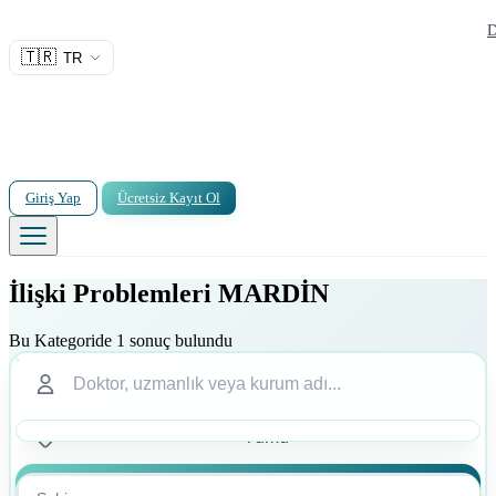
D
🇹🇷
TR
Giriş Yap
Ücretsiz Kayıt Ol
İlişki Problemleri MARDİN
Bu Kategoride 1 sonuç bulundu
Ara
Ara