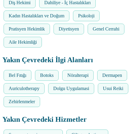
Diş Hekimi
Dahiliye - İç Hastalıkları
Kadın Hastalıkları ve Doğum
Psikoloji
Pratisyen Hekimlik
Diyetisyen
Genel Cerrahi
Aile Hekimliği
Yakın Çevredeki İlgi Alanları
Bel Fıtığı
Botoks
Nöralterapi
Dermapen
Auriculotherapy
Dolgu Uygulamasi
Usui Reiki
Zehirlenmeler
Yakın Çevredeki Hizmetler