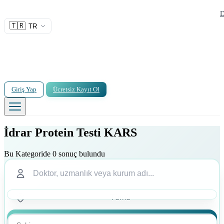
D
🇹🇷
TR
Giriş Yap
Ücretsiz Kayıt Ol
İdrar Protein Testi KARS
Bu Kategoride 0 sonuç bulundu
Ara
Ara