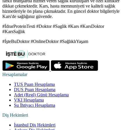
farklı branşlarda hizmet veren sağlık kuruluşları ve özel klinikler
dikkat çekmektedir. Kars, hasta memnuniyeti ve kaliteli sağlık
hizmetleriyle ön plana çıkmaktadır. En güncel doktor bilgileriyle
Kars'de sağlığınız güvende.
#İdrarProteinTesti #Doktor #Saglik #Kars #KarsDoktor
#KarsSağlık
#İşteBuDoktor #OnlineDoktor #SağlıklıYaşam
Hesaplamalar
TUS Puan Hesaplama
DUS Puan Hesaplama
Adet (Regl) Günü Hesaplama
VKI Hesaplama
Su İhtiyacı Hesaplama
Diş Hekimleri
İstanbul Diş Hekimleri