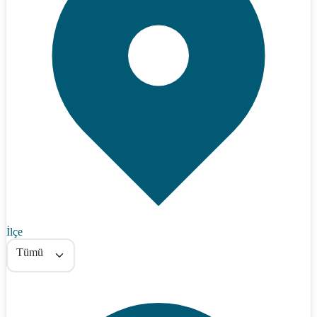
İlçe
Tümü