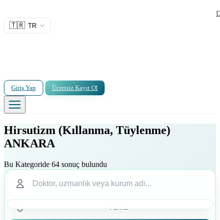
D
🇹🇷
TR
Giriş Yap
Ücretsiz Kayıt Ol
Hirsutizm (Kıllanma, Tüylenme)
ANKARA
Bu Kategoride 64 sonuç bulundu