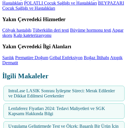
Hastalıkları
POLATLI Çocuk Sağlığı ve Hastalıkları
BEYPAZARI
Çocuk Sağlığı ve Hastalıkları
Yakın Çevredeki Hizmetler
Çölyak hastalığı
Tüberkülin deri testi
Büyüme hormonu testi
Apgar
skoru
Kalp kateterizasyonu
Yakın Çevredeki İlgi Alanları
Sarılık
Prematüre Doğum
Gribal Enfeksiyon
Boğaz İltihabı
Atopik
Dermatit
İlgili Makaleler
IntraLase LASIK Sonrası İyileşme Süreci: Merak Edilenler
ve Dikkat Edilmesi Gerekenler
Lenfaferez Fiyatları 2024: Tedavi Maliyetleri ve SGK
Kapsamı Hakkında Bilgi
Uygulama Geliştirmede Test ve Ölçek: Başarılı Bir Ürün İçin