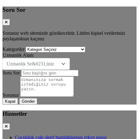
Soru Sor
Sorunuz web sitemizde gözükecektir. Lütfen kişisel verilerinizi
paylaşamktan kaçınız
Kategoriler
Uzmanlık Alanı
Uzmanlık Se&#231;iniz
Soru Sor
Sorunuz
Kapat
Gönder
Hizmetler
Çocukluk çağı alerji hastalıklarının erken tanısı