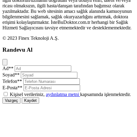
ilgili doktorun/uzmanın doğrudan veya dolaylı emri, talebi ve/veya
ricası olmaksızın, ilgili hasta/danışan tarafından bağımsız olarak
yazılmaktadır. Bu web sitesinin amacı sağlık alanında kamuoyunun
bilgilenmesini sağlamak, sağlık okuryazarlığını arttırmak, doktora
erişimi kolaylaştırmaktır. İsteBuDoktor.com.tr herhangi bir Sağlık
Hizmeti Sağlayıcısını tavsiye etmemektedir ve desteklememektedir.
© 2023 Finex Teknoloji A.Ş.
Randevu Al
Kapat
Ad**
Soyad**
Telefon**
E-Posta**
Kişisel verileriniz,
aydınlatma metni
kapsamında işlenmektedir.
Vazgeç
Kaydet