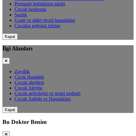
Prematür bebeklerin takibi
Çocuk beslenme
Sarılık
Guatr ve diğer tiroid hastalıkları
Çocukta gelişimi izleme
Kapat
İlgi Alanları
Zayıflık
Çiçek Hastalığı
Çocuk alerjileri
Çocuk Alerjisi
Çocuk nefrolojisi ve genel pediatri
Çocuk Sağlığı ve Hastalıkları
Kapat
Bu Doktor Benim