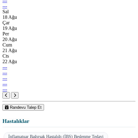
---
---
Sal
18 Ağu
Çar
19 Ağu
Per
20 Ağu
Cum
21 Ağu
Cts
22 Ağu
---
---
---
---
---
Randevu Talep Et
Hastalıklar
İnflamatuar Bağırsak Hastalığı (İBS) Beslenme Tedavi