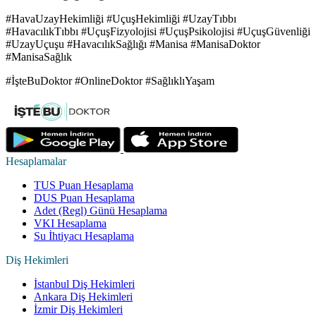
#HavaUzayHekimliği #UçuşHekimliği #UzayTıbbı
#HavacılıkTıbbı #UçuşFizyolojisi #UçuşPsikolojisi #UçuşGüvenliği
#UzayUçuşu #HavacılıkSağlığı #Manisa #ManisaDoktor
#ManisaSağlık
#İşteBuDoktor #OnlineDoktor #SağlıklıYaşam
Hesaplamalar
TUS Puan Hesaplama
DUS Puan Hesaplama
Adet (Regl) Günü Hesaplama
VKI Hesaplama
Su İhtiyacı Hesaplama
Diş Hekimleri
İstanbul Diş Hekimleri
Ankara Diş Hekimleri
İzmir Diş Hekimleri