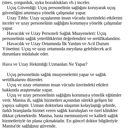
(stres, yorgunluk, uyku bozuklukları vb.) inceler.
Uçuş Güvenliği: Uçuş personelinin sağlığını koruyarak uçuş
güvenliğini artırmaya yönelik çalışmalar yapar.
Uzay Tıbbı: Uzay uçuşlarının insan vücudu üzerindeki etkilerini
inceler ve uzay personelinin sağlığını korumaya yönelik çalışmalar
yapar.
Havacılık ve Uzay Personeli Sağlık Muayeneleri: Uçuş
personelinin sağlık yeterliliklerini değerlendirir ve sertifikalandırır.
Havacılık ve Uzay Ortamında İlk Yardım ve Acil Durum
Yönetimi: Uçuş ve uzay ortamında meydana gelebilecek acil
durumlara müdahale eder.
Hava ve Uzay Hekimliği Uzmanları Ne Yapar?
Uçuş personelinin sağlık muayenelerini yapar ve sağlık
sertifikalarını düzenler.
Uçuş ve uzay ortamının insan vücudu üzerindeki etkileri
hakkında araştırmalar yapar.
Uçuş ve uzay personelinin sağlığını korumaya yönelik eğitimler
verir. Manisa ili, sağlık hizmetleri açısından sürekli gelişen bir
yapıya sahiptir. Uzman doktorlara ulaşımın kolaylaştığı şehirde,
farklı branşlarda hizmet veren sağlık kuruluşları ve özel klinikler
dikkat çekmektedir. Manisa, hasta memnuniyeti ve kaliteli sağlık
hizmetleriyle ön plana çıkmaktadır. En güncel doktor bilgileriyle
Manisa'de sağlığınız güvende.