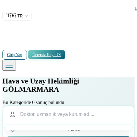
D
🇹🇷
TR
Giriş Yap
Ücretsiz Kayıt Ol
Hava ve Uzay Hekimliği
GÖLMARMARA
Bu Kategoride 0 sonuç bulundu