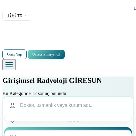
D
🇹🇷
TR
Giriş Yap
Ücretsiz Kayıt Ol
Girişimsel Radyoloji GİRESUN
Bu Kategoride 12 sonuç bulundu
Ara
Ara