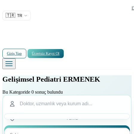
D
🇹🇷
TR
Giriş Yap
Ücretsiz Kayıt Ol
Gelişimsel Pediatri ERMENEK
Bu Kategoride 0 sonuç bulundu
Ara
Ara