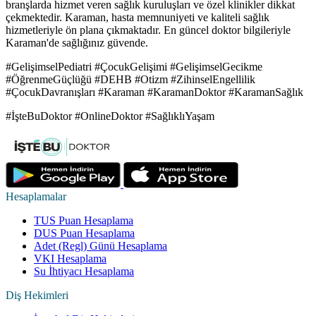
branşlarda hizmet veren sağlık kuruluşları ve özel klinikler dikkat
çekmektedir. Karaman, hasta memnuniyeti ve kaliteli sağlık
hizmetleriyle ön plana çıkmaktadır. En güncel doktor bilgileriyle
Karaman'de sağlığınız güvende.
#GelişimselPediatri #ÇocukGelişimi #GelişimselGecikme
#ÖğrenmeGüçlüğü #DEHB #Otizm #ZihinselEngellilik
#ÇocukDavranışları #Karaman #KaramanDoktor #KaramanSağlık
#İşteBuDoktor #OnlineDoktor #SağlıklıYaşam
Hesaplamalar
TUS Puan Hesaplama
DUS Puan Hesaplama
Adet (Regl) Günü Hesaplama
VKI Hesaplama
Su İhtiyacı Hesaplama
Diş Hekimleri