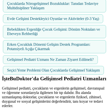
Çocuklarda Nörogelişimsel Bozukluklar: Tanıdan Tedaviye
Multidisipliner Yaklaşım
Evde Gelişimi Destekleyici Oyunlar ve Aktiviteler (0-3 Yaş)
Bebeklikten Ergenliğe Çocuk Gelişimi: Dönüm Noktaları ve
Ebeveyn Rehberliği
Erken Çocukluk Dönemi Gelişim Destek Programları:
Potansiyeli Açığa Çıkarmak
Gelişimsel Pediatri Uzmanı Ne Zaman Ziyaret Edilmeli?
Seçici Yeme Problemi Olan Çocuklarda Gelişimsel Yaklaşım
İşteBuDoktor'da Gelişimsel Pediatri Uzmanları
Gelişimsel pediatri, çocukların ve ergenlerin gelişimsel, davranışsal
ve öğrenme sorunlarıyla ilgilenen bir tıp dalıdır. Bu alanda
uzmanlaşmış doktorlar, çocukların ve ergenlerin fiziksel, zihinsel,
duygusal ve sosyal gelişimlerini değerlendirir, tanı koyar ve tedavi
ederler.