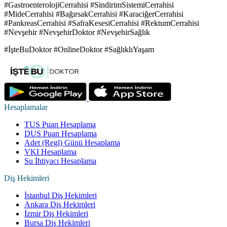
#GastroenterolojiCerrahisi #SindirimSistemiCerrahisi
#MideCerrahisi #BağırsakCerrahisi #KaraciğerCerrahisi
#PankreasCerrahisi #SafraKesesiCerrahisi #RektumCerrahisi
#Nevşehir #NevşehirDoktor #NevşehirSağlık
#İşteBuDoktor #OnlineDoktor #SağlıklıYaşam
Hesaplamalar
TUS Puan Hesaplama
DUS Puan Hesaplama
Adet (Regl) Günü Hesaplama
VKI Hesaplama
Su İhtiyacı Hesaplama
Diş Hekimleri
İstanbul Diş Hekimleri
Ankara Diş Hekimleri
İzmir Diş Hekimleri
Bursa Diş Hekimleri