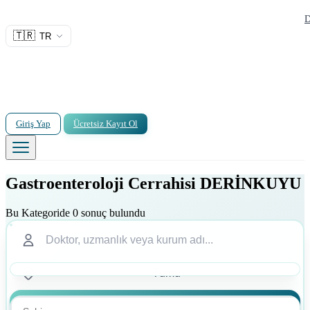
D
🇹🇷
TR
Giriş Yap
Ücretsiz Kayıt Ol
Gastroenteroloji Cerrahisi DERİNKUYU
Bu Kategoride 0 sonuç bulundu
Ara
Ara