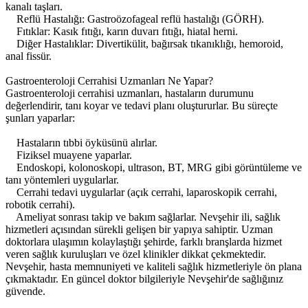
kanalı taşları.
Reflü Hastalığı: Gastroözofageal reflü hastalığı (GÖRH).
Fıtıklar: Kasık fıtığı, karın duvarı fıtığı, hiatal herni.
Diğer Hastalıklar: Divertikülit, bağırsak tıkanıklığı, hemoroid,
anal fissür.
Gastroenteroloji Cerrahisi Uzmanları Ne Yapar?
Gastroenteroloji cerrahisi uzmanları, hastaların durumunu
değerlendirir, tanı koyar ve tedavi planı oluştururlar. Bu süreçte
şunları yaparlar:
Hastaların tıbbi öyküsünü alırlar.
Fiziksel muayene yaparlar.
Endoskopi, kolonoskopi, ultrason, BT, MRG gibi görüntüleme ve
tanı yöntemleri uygularlar.
Cerrahi tedavi uygularlar (açık cerrahi, laparoskopik cerrahi,
robotik cerrahi).
Ameliyat sonrası takip ve bakım sağlarlar. Nevşehir ili, sağlık
hizmetleri açısından sürekli gelişen bir yapıya sahiptir. Uzman
doktorlara ulaşımın kolaylaştığı şehirde, farklı branşlarda hizmet
veren sağlık kuruluşları ve özel klinikler dikkat çekmektedir.
Nevşehir, hasta memnuniyeti ve kaliteli sağlık hizmetleriyle ön plana
çıkmaktadır. En güncel doktor bilgileriyle Nevşehir'de sağlığınız
güvende.