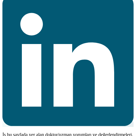
İş bu sayfada yer alan doktor/uzman yorumları ve değerlendirmeleri,