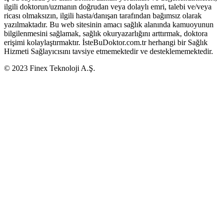
ilgili doktorun/uzmanın doğrudan veya dolaylı emri, talebi ve/veya
ricası olmaksızın, ilgili hasta/danışan tarafından bağımsız olarak
yazılmaktadır. Bu web sitesinin amacı sağlık alanında kamuoyunun
bilgilenmesini sağlamak, sağlık okuryazarlığını arttırmak, doktora
erişimi kolaylaştırmaktır. İsteBuDoktor.com.tr herhangi bir Sağlık
Hizmeti Sağlayıcısını tavsiye etmemektedir ve desteklememektedir.
© 2023 Finex Teknoloji A.Ş.