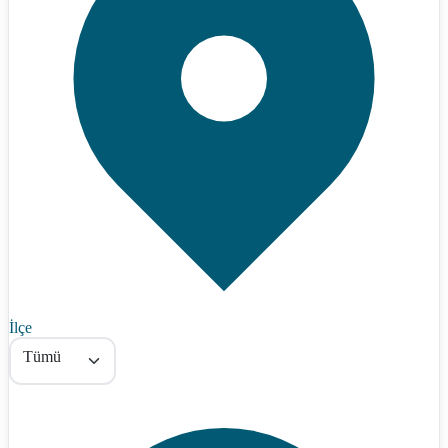
İlçe
Tümü