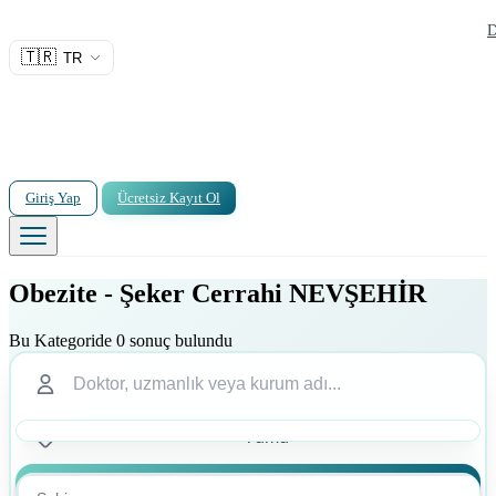
D
🇹🇷
TR
Giriş Yap
Ücretsiz Kayıt Ol
Obezite - Şeker Cerrahi NEVŞEHİR
Bu Kategoride 0 sonuç bulundu
Ara
Ara