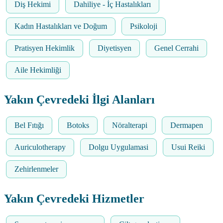
Diş Hekimi
Dahiliye - İç Hastalıkları
Kadın Hastalıkları ve Doğum
Psikoloji
Pratisyen Hekimlik
Diyetisyen
Genel Cerrahi
Aile Hekimliği
Yakın Çevredeki İlgi Alanları
Bel Fıtığı
Botoks
Nöralterapi
Dermapen
Auriculotherapy
Dolgu Uygulamasi
Usui Reiki
Zehirlenmeler
Yakın Çevredeki Hizmetler