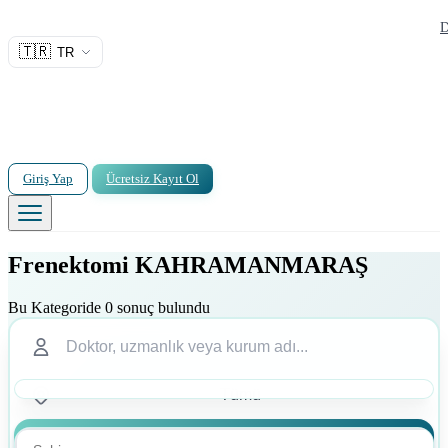
D
🇹🇷
TR
Giriş Yap
Ücretsiz Kayıt Ol
Frenektomi KAHRAMANMARAŞ
Bu Kategoride 0 sonuç bulundu
Ara
Ara