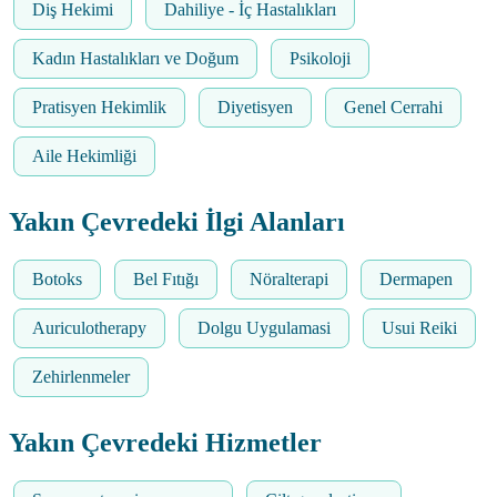
Diş Hekimi
Dahiliye - İç Hastalıkları
Kadın Hastalıkları ve Doğum
Psikoloji
Pratisyen Hekimlik
Diyetisyen
Genel Cerrahi
Aile Hekimliği
Yakın Çevredeki İlgi Alanları
Botoks
Bel Fıtığı
Nöralterapi
Dermapen
Auriculotherapy
Dolgu Uygulamasi
Usui Reiki
Zehirlenmeler
Yakın Çevredeki Hizmetler