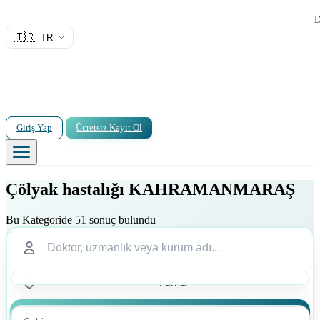
D
🇹🇷
TR
Giriş Yap
Ücretsiz Kayıt Ol
Çölyak hastalığı KAHRAMANMARAŞ
Bu Kategoride 51 sonuç bulundu
Ara
Ara