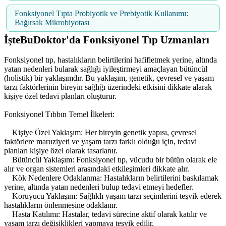
Fonksiyonel Tıpta Probiyotik ve Prebiyotik Kullanımı:
Bağırsak Mikrobiyotası
İşteBuDoktor'da Fonksiyonel Tıp Uzmanları
Fonksiyonel tıp, hastalıkların belirtilerini hafifletmek yerine, altında
yatan nedenleri bularak sağlığı iyileştirmeyi amaçlayan bütüncül
(holistik) bir yaklaşımdır. Bu yaklaşım, genetik, çevresel ve yaşam
tarzı faktörlerinin bireyin sağlığı üzerindeki etkisini dikkate alarak
kişiye özel tedavi planları oluşturur.
Fonksiyonel Tıbbın Temel İlkeleri:
Kişiye Özel Yaklaşım: Her bireyin genetik yapısı, çevresel
faktörlere maruziyeti ve yaşam tarzı farklı olduğu için, tedavi
planları kişiye özel olarak tasarlanır.
Bütüncül Yaklaşım: Fonksiyonel tıp, vücudu bir bütün olarak ele
alır ve organ sistemleri arasındaki etkileşimleri dikkate alır.
Kök Nedenlere Odaklanma: Hastalıkların belirtilerini baskılamak
yerine, altında yatan nedenleri bulup tedavi etmeyi hedefler.
Koruyucu Yaklaşım: Sağlıklı yaşam tarzı seçimlerini teşvik ederek
hastalıkların önlenmesine odaklanır.
Hasta Katılımı: Hastalar, tedavi sürecine aktif olarak katılır ve
yaşam tarzı değişiklikleri yapmaya teşvik edilir.