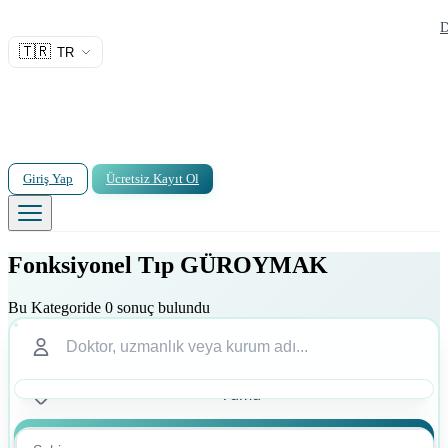
D
🇹🇷
TR
Giriş Yap
Ücretsiz Kayıt Ol
Fonksiyonel Tıp GÜROYMAK
Bu Kategoride 0 sonuç bulundu
Ara
Ara