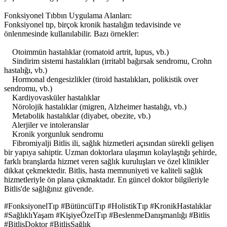
Fonksiyonel Tıbbın Uygulama Alanları:
Fonksiyonel tıp, birçok kronik hastalığın tedavisinde ve
önlenmesinde kullanılabilir. Bazı örnekler:
Otoimmün hastalıklar (romatoid artrit, lupus, vb.)
Sindirim sistemi hastalıkları (irritabl bağırsak sendromu, Crohn
hastalığı, vb.)
Hormonal dengesizlikler (tiroid hastalıkları, polikistik over
sendromu, vb.)
Kardiyovasküler hastalıklar
Nörolojik hastalıklar (migren, Alzheimer hastalığı, vb.)
Metabolik hastalıklar (diyabet, obezite, vb.)
Alerjiler ve intoleranslar
Kronik yorgunluk sendromu
Fibromiyalji Bitlis ili, sağlık hizmetleri açısından sürekli gelişen
bir yapıya sahiptir. Uzman doktorlara ulaşımın kolaylaştığı şehirde,
farklı branşlarda hizmet veren sağlık kuruluşları ve özel klinikler
dikkat çekmektedir. Bitlis, hasta memnuniyeti ve kaliteli sağlık
hizmetleriyle ön plana çıkmaktadır. En güncel doktor bilgileriyle
Bitlis'de sağlığınız güvende.
#FonksiyonelTıp #BütüncülTıp #HolistikTıp #KronikHastalıklar
#SağlıklıYaşam #KişiyeÖzelTıp #BeslenmeDanışmanlığı #Bitlis
#BitlisDoktor #BitlisSağlık