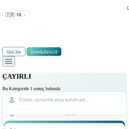
D
🇹🇷
TR
Giriş Yap
Ücretsiz Kayıt Ol
ÇAYIRLI
Bu Kategoride 1 sonuç bulundu
Ara
Ara