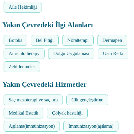
Aile Hekimliği
Yakın Çevredeki İlgi Alanları
Botoks
Bel Fıtığı
Nöralterapi
Dermapen
Auriculotherapy
Dolgu Uygulamasi
Usui Reiki
Zehirlenmeler
Yakın Çevredeki Hizmetler
Saç mezoterapi ve saç prp
Cilt gençleştirme
Medikal Estetik
Çölyak hastalığı
Aşılama(immünizasyon)
Immunizasyon(aşılama)