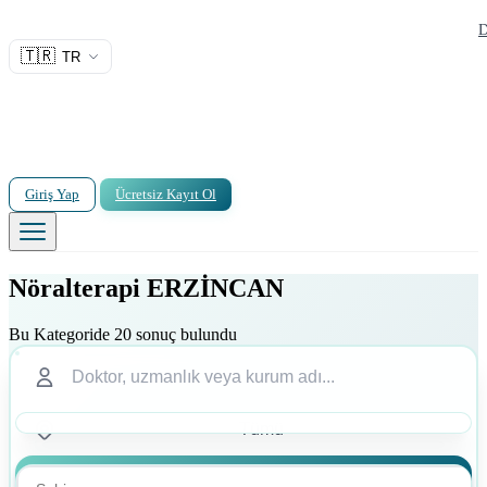
D
🇹🇷
TR
Giriş Yap
Ücretsiz Kayıt Ol
Nöralterapi ERZİNCAN
Bu Kategoride 20 sonuç bulundu
Ara
Ara