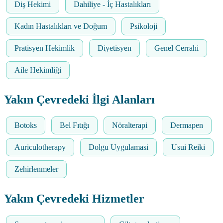
Diş Hekimi
Dahiliye - İç Hastalıkları
Kadın Hastalıkları ve Doğum
Psikoloji
Pratisyen Hekimlik
Diyetisyen
Genel Cerrahi
Aile Hekimliği
Yakın Çevredeki İlgi Alanları
Botoks
Bel Fıtığı
Nöralterapi
Dermapen
Auriculotherapy
Dolgu Uygulamasi
Usui Reiki
Zehirlenmeler
Yakın Çevredeki Hizmetler