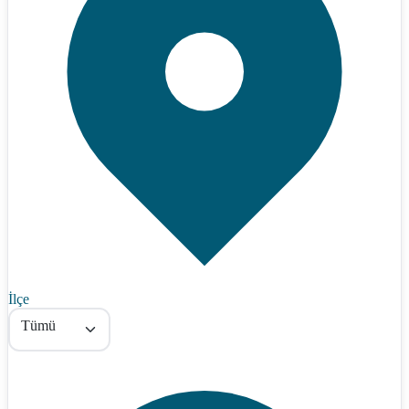
İlçe
Tümü