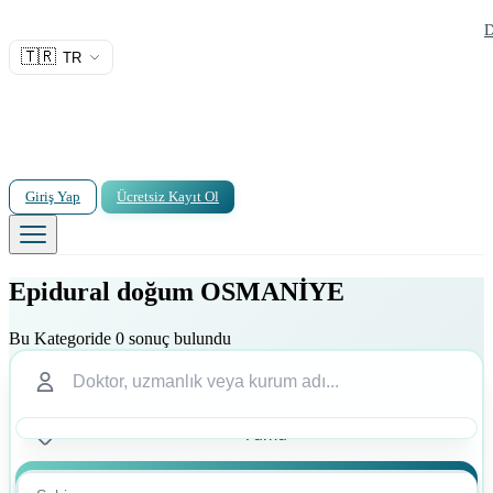
D
🇹🇷
TR
Giriş Yap
Ücretsiz Kayıt Ol
Epidural doğum OSMANİYE
Bu Kategoride 0 sonuç bulundu
Ara
Ara