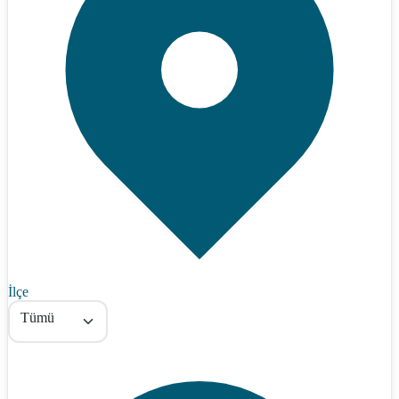
İlçe
Tümü