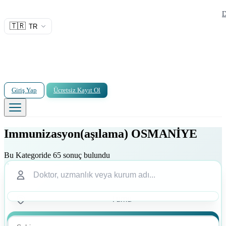
D
🇹🇷
TR
Giriş Yap
Ücretsiz Kayıt Ol
Immunizasyon(aşılama) OSMANİYE
Bu Kategoride 65 sonuç bulundu
Ara
Ara