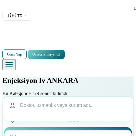
D
🇹🇷
TR
Giriş Yap
Ücretsiz Kayıt Ol
Enjeksiyon Iv ANKARA
Bu Kategoride 179 sonuç bulundu
Ara
Ara