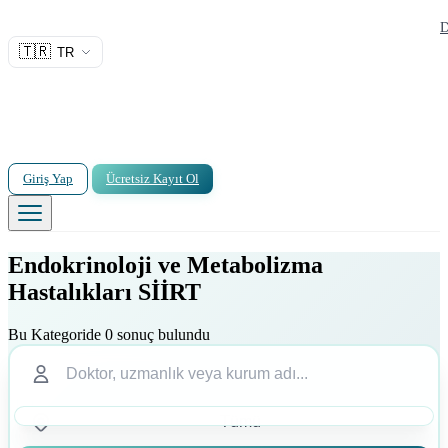
D
🇹🇷
TR
Giriş Yap
Ücretsiz Kayıt Ol
Endokrinoloji ve Metabolizma
Hastalıkları SİİRT
Bu Kategoride 0 sonuç bulundu