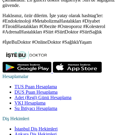
güvende.
Haklısınız, özür dilerim. İşte yatay olarak hashtag'ler:
#Endokrinoloji #MetabolizmaHastalıkları #Diyabet
#TiroidHastalıkları #Obezite #Osteoporoz #Kolesterol
#AdrenalHastalıkları #Siirt #SiirtDoktor #SiirtSağlık
#İşteBuDoktor #OnlineDoktor #SağlıklıYaşam
Hesaplamalar
TUS Puan Hesaplama
DUS Puan Hesaplama
Adet (Regl) Günü Hesaplama
VKI Hesaplama
Su İhtiyacı Hesaplama
Diş Hekimleri
İstanbul Diş Hekimleri
Ankara Diş Hekimleri