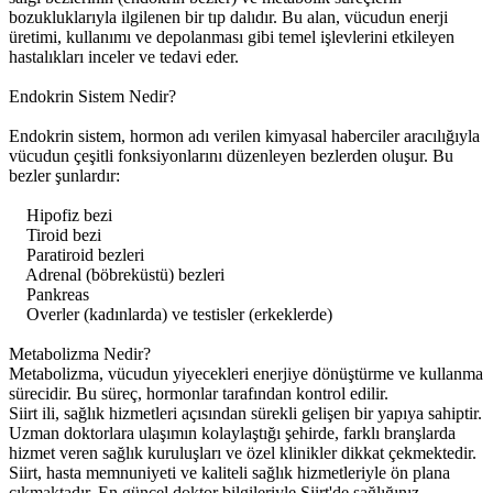
bozukluklarıyla ilgilenen bir tıp dalıdır. Bu alan, vücudun enerji
üretimi, kullanımı ve depolanması gibi temel işlevlerini etkileyen
hastalıkları inceler ve tedavi eder.
Endokrin Sistem Nedir?
Endokrin sistem, hormon adı verilen kimyasal haberciler aracılığıyla
vücudun çeşitli fonksiyonlarını düzenleyen bezlerden oluşur. Bu
bezler şunlardır:
Hipofiz bezi
Tiroid bezi
Paratiroid bezleri
Adrenal (böbreküstü) bezleri
Pankreas
Overler (kadınlarda) ve testisler (erkeklerde)
Metabolizma Nedir?
Metabolizma, vücudun yiyecekleri enerjiye dönüştürme ve kullanma
sürecidir. Bu süreç, hormonlar tarafından kontrol edilir.
Siirt ili, sağlık hizmetleri açısından sürekli gelişen bir yapıya sahiptir.
Uzman doktorlara ulaşımın kolaylaştığı şehirde, farklı branşlarda
hizmet veren sağlık kuruluşları ve özel klinikler dikkat çekmektedir.
Siirt, hasta memnuniyeti ve kaliteli sağlık hizmetleriyle ön plana
çıkmaktadır. En güncel doktor bilgileriyle Siirt'de sağlığınız