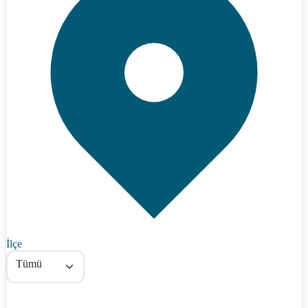
İlçe
Tümü