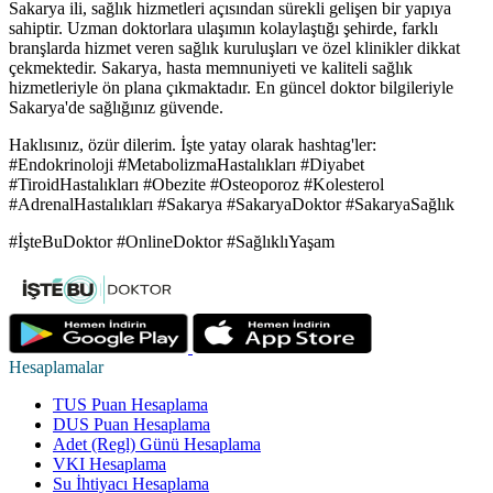
Sakarya ili, sağlık hizmetleri açısından sürekli gelişen bir yapıya
sahiptir. Uzman doktorlara ulaşımın kolaylaştığı şehirde, farklı
branşlarda hizmet veren sağlık kuruluşları ve özel klinikler dikkat
çekmektedir. Sakarya, hasta memnuniyeti ve kaliteli sağlık
hizmetleriyle ön plana çıkmaktadır. En güncel doktor bilgileriyle
Sakarya'de sağlığınız güvende.
Haklısınız, özür dilerim. İşte yatay olarak hashtag'ler:
#Endokrinoloji #MetabolizmaHastalıkları #Diyabet
#TiroidHastalıkları #Obezite #Osteoporoz #Kolesterol
#AdrenalHastalıkları #Sakarya #SakaryaDoktor #SakaryaSağlık
#İşteBuDoktor #OnlineDoktor #SağlıklıYaşam
Hesaplamalar
TUS Puan Hesaplama
DUS Puan Hesaplama
Adet (Regl) Günü Hesaplama
VKI Hesaplama
Su İhtiyacı Hesaplama