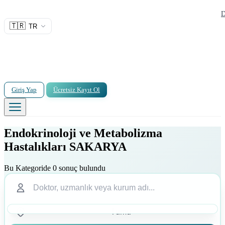
D
🇹🇷
TR
Giriş Yap
Ücretsiz Kayıt Ol
Endokrinoloji ve Metabolizma
Hastalıkları SAKARYA
Bu Kategoride 0 sonuç bulundu