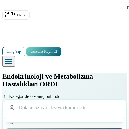
D
🇹🇷
TR
Giriş Yap
Ücretsiz Kayıt Ol
Endokrinoloji ve Metabolizma
Hastalıkları ORDU
Bu Kategoride 0 sonuç bulundu