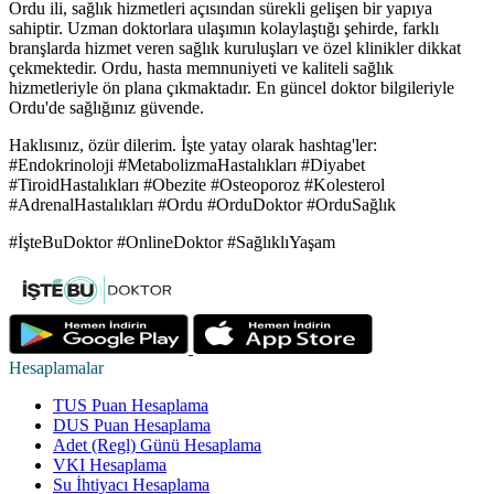
Ordu ili, sağlık hizmetleri açısından sürekli gelişen bir yapıya
sahiptir. Uzman doktorlara ulaşımın kolaylaştığı şehirde, farklı
branşlarda hizmet veren sağlık kuruluşları ve özel klinikler dikkat
çekmektedir. Ordu, hasta memnuniyeti ve kaliteli sağlık
hizmetleriyle ön plana çıkmaktadır. En güncel doktor bilgileriyle
Ordu'de sağlığınız güvende.
Haklısınız, özür dilerim. İşte yatay olarak hashtag'ler:
#Endokrinoloji #MetabolizmaHastalıkları #Diyabet
#TiroidHastalıkları #Obezite #Osteoporoz #Kolesterol
#AdrenalHastalıkları #Ordu #OrduDoktor #OrduSağlık
#İşteBuDoktor #OnlineDoktor #SağlıklıYaşam
Hesaplamalar
TUS Puan Hesaplama
DUS Puan Hesaplama
Adet (Regl) Günü Hesaplama
VKI Hesaplama
Su İhtiyacı Hesaplama