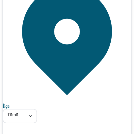
İlçe
Tümü