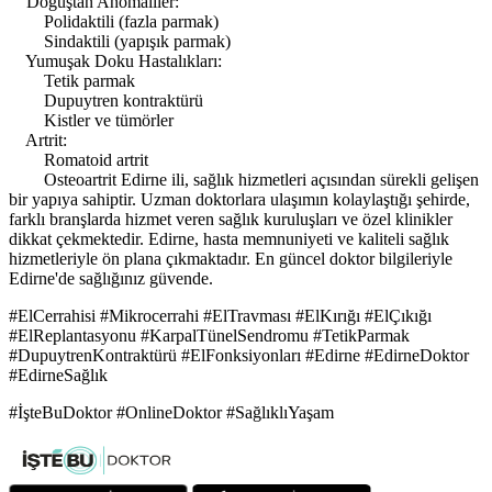
Doğuştan Anomaliler:
Polidaktili (fazla parmak)
Sindaktili (yapışık parmak)
Yumuşak Doku Hastalıkları:
Tetik parmak
Dupuytren kontraktürü
Kistler ve tümörler
Artrit:
Romatoid artrit
Osteoartrit Edirne ili, sağlık hizmetleri açısından sürekli gelişen
bir yapıya sahiptir. Uzman doktorlara ulaşımın kolaylaştığı şehirde,
farklı branşlarda hizmet veren sağlık kuruluşları ve özel klinikler
dikkat çekmektedir. Edirne, hasta memnuniyeti ve kaliteli sağlık
hizmetleriyle ön plana çıkmaktadır. En güncel doktor bilgileriyle
Edirne'de sağlığınız güvende.
#ElCerrahisi #Mikrocerrahi #ElTravması #ElKırığı #ElÇıkığı
#ElReplantasyonu #KarpalTünelSendromu #TetikParmak
#DupuytrenKontraktürü #ElFonksiyonları #Edirne #EdirneDoktor
#EdirneSağlık
#İşteBuDoktor #OnlineDoktor #SağlıklıYaşam