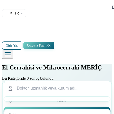
D
🇹🇷
TR
Giriş Yap
Ücretsiz Kayıt Ol
El Cerrahisi ve Mikrocerrahi MERİÇ
Bu Kategoride 0 sonuç bulundu
Ara
Ara