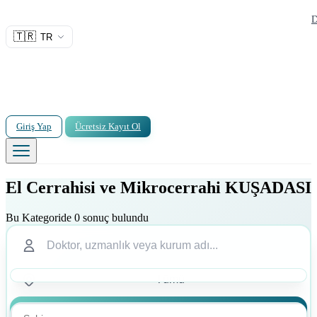
D
🇹🇷
TR
Giriş Yap
Ücretsiz Kayıt Ol
El Cerrahisi ve Mikrocerrahi KUŞADASI
Bu Kategoride 0 sonuç bulundu
Ara
Ara