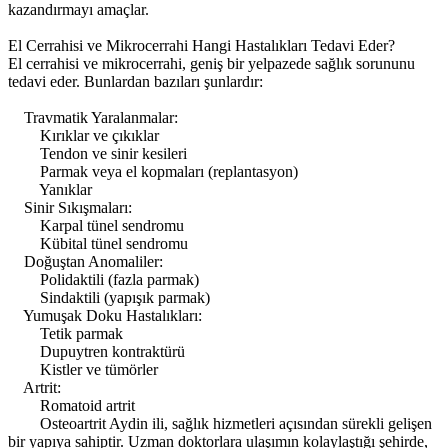
kazandırmayı amaçlar.
El Cerrahisi ve Mikrocerrahi Hangi Hastalıkları Tedavi Eder?
El cerrahisi ve mikrocerrahi, geniş bir yelpazede sağlık sorununu
tedavi eder. Bunlardan bazıları şunlardır:
Travmatik Yaralanmalar:
Kırıklar ve çıkıklar
Tendon ve sinir kesileri
Parmak veya el kopmaları (replantasyon)
Yanıklar
Sinir Sıkışmaları:
Karpal tünel sendromu
Kübital tünel sendromu
Doğuştan Anomaliler:
Polidaktili (fazla parmak)
Sindaktili (yapışık parmak)
Yumuşak Doku Hastalıkları:
Tetik parmak
Dupuytren kontraktürü
Kistler ve tümörler
Artrit:
Romatoid artrit
Osteoartrit Aydin ili, sağlık hizmetleri açısından sürekli gelişen
bir yapıya sahiptir. Uzman doktorlara ulaşımın kolaylaştığı şehirde,