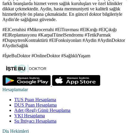
farklı branşlarda hizmet veren sağlık kuruluşları ve özel klinikler
dikkat çekmektedir. Aydin, hasta memnuniyeti ve kaliteli sağlık
hizmetleriyle ön plana çıkmaktadır. En güncel doktor bilgileriyle
Aydin'de sağlığınız güvende.
#ElCerrahisi #Mikrocerrahi #ElTravması #ElKırığı #ElÇıkığı
#ElReplantasyonu #KarpalTünelSendromu #TetikParmak
#DupuytrenKontraktürü #ElFonksiyonları #Aydin #AydinDoktor
#AydinSağlık
#İşteBuDoktor #OnlineDoktor #SağlıklıYaşam
Hesaplamalar
TUS Puan Hesaplama
DUS Puan Hesaplama
Adet (Regl) Günü Hesaplama
VKI Hesaplama
Su İhtiyacı Hesaplama
Diş Hekimleri