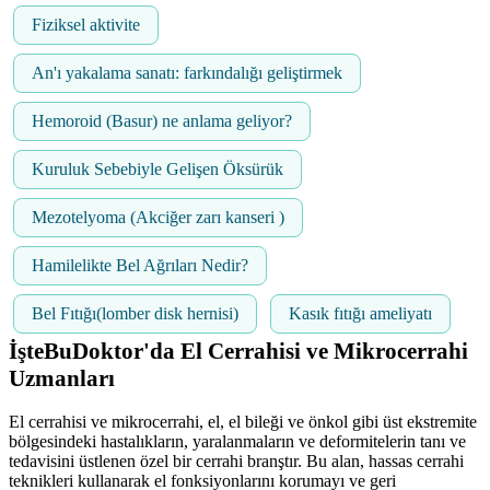
Fiziksel aktivite
An'ı yakalama sanatı: farkındalığı geliştirmek
Hemoroid (Basur) ne anlama geliyor?
Kuruluk Sebebiyle Gelişen Öksürük
Mezotelyoma (Akciğer zarı kanseri )
Hamilelikte Bel Ağrıları Nedir?
Bel Fıtığı(lomber disk hernisi)
Kasık fıtığı ameliyatı
İşteBuDoktor'da El Cerrahisi ve Mikrocerrahi
Uzmanları
El cerrahisi ve mikrocerrahi, el, el bileği ve önkol gibi üst ekstremite
bölgesindeki hastalıkların, yaralanmaların ve deformitelerin tanı ve
tedavisini üstlenen özel bir cerrahi branştır. Bu alan, hassas cerrahi
teknikleri kullanarak el fonksiyonlarını korumayı ve geri