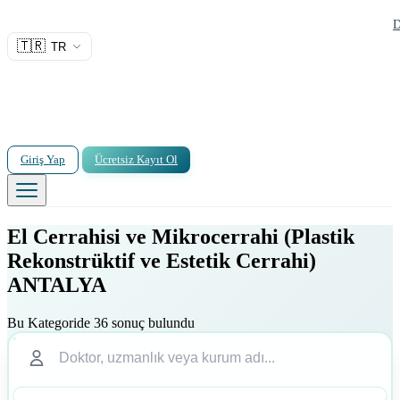
D
🇹🇷
TR
Giriş Yap
Ücretsiz Kayıt Ol
El Cerrahisi ve Mikrocerrahi (Plastik
Rekonstrüktif ve Estetik Cerrahi)
ANTALYA
Bu Kategoride 36 sonuç bulundu