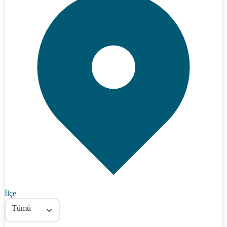
İlçe
Tümü