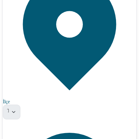
İlçe
Tümü