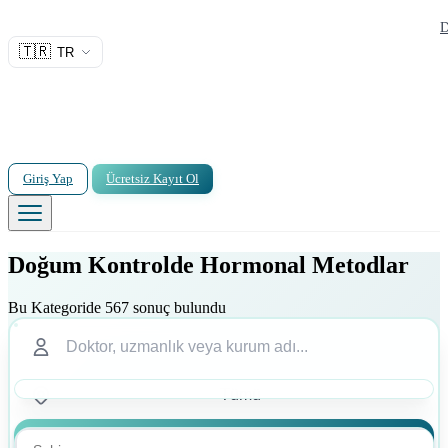
D
🇹🇷
TR
Giriş Yap
Ücretsiz Kayıt Ol
Doğum Kontrolde Hormonal Metodlar
Bu Kategoride 567 sonuç bulundu
Ara
Ara