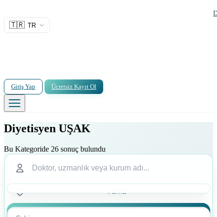
D
🇹🇷
TR
Giriş Yap
Ücretsiz Kayıt Ol
Diyetisyen UŞAK
Bu Kategoride 26 sonuç bulundu
Ara
Ara