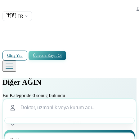
D
🇹🇷
TR
Giriş Yap
Ücretsiz Kayıt Ol
Diğer AĞIN
Bu Kategoride 0 sonuç bulundu
Ara
Ara