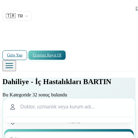
D
🇹🇷
TR
Giriş Yap
Ücretsiz Kayıt Ol
Dahiliye - İç Hastalıkları BARTIN
Bu Kategoride 32 sonuç bulundu
Ara
Ara