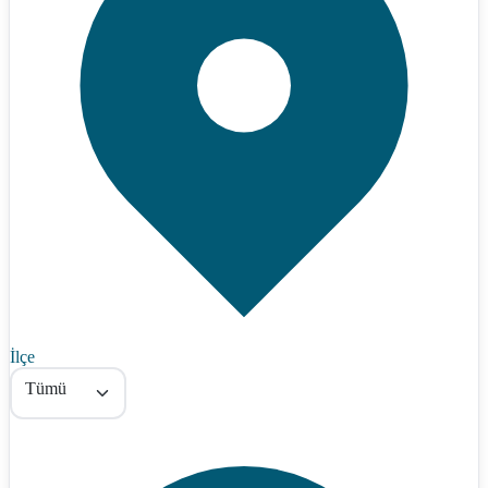
İlçe
Tümü