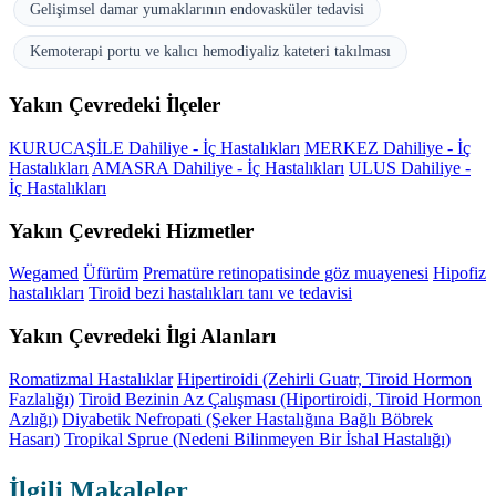
Gelişimsel damar yumaklarının endovasküler tedavisi
Kemoterapi portu ve kalıcı hemodiyaliz kateteri takılması
Yakın Çevredeki İlçeler
KURUCAŞİLE Dahiliye - İç Hastalıkları
MERKEZ Dahiliye - İç
Hastalıkları
AMASRA Dahiliye - İç Hastalıkları
ULUS Dahiliye -
İç Hastalıkları
Yakın Çevredeki Hizmetler
Wegamed
Üfürüm
Prematüre retinopatisinde göz muayenesi
Hipofiz
hastalıkları
Tiroid bezi hastalıkları tanı ve tedavisi
Yakın Çevredeki İlgi Alanları
Romatizmal Hastalıklar
Hipertiroidi (Zehirli Guatr, Tiroid Hormon
Fazlalığı)
Tiroid Bezinin Az Çalışması (Hiportiroidi, Tiroid Hormon
Azlığı)
Diyabetik Nefropati (Şeker Hastalığına Bağlı Böbrek
Hasarı)
Tropikal Sprue (Nedeni Bilinmeyen Bir İshal Hastalığı)
İlgili Makaleler