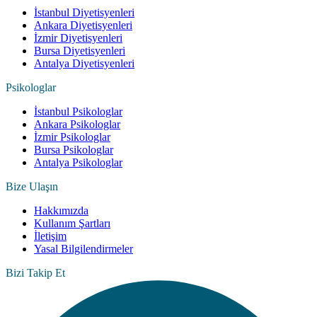
İstanbul Diyetisyenleri
Ankara Diyetisyenleri
İzmir Diyetisyenleri
Bursa Diyetisyenleri
Antalya Diyetisyenleri
Psikologlar
İstanbul Psikologlar
Ankara Psikologlar
İzmir Psikologlar
Bursa Psikologlar
Antalya Psikologlar
Bize Ulaşın
Hakkımızda
Kullanım Şartları
İletişim
Yasal Bilgilendirmeler
Bizi Takip Et