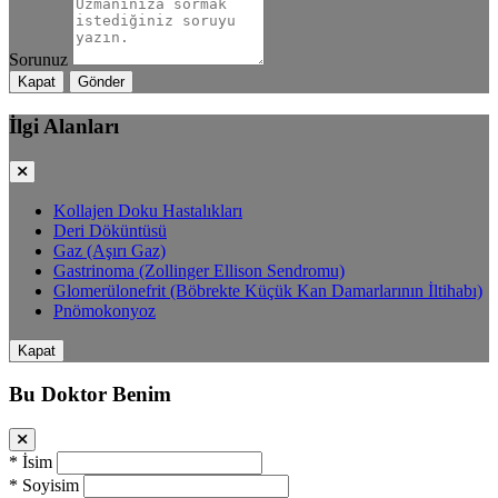
Sorunuz
Kapat
Gönder
İlgi Alanları
Kollajen Doku Hastalıkları
Deri Döküntüsü
Gaz (Aşırı Gaz)
Gastrinoma (Zollinger Ellison Sendromu)
Glomerülonefrit (Böbrekte Küçük Kan Damarlarının İltihabı)
Pnömokonyoz
Kapat
Bu Doktor Benim
*
İsim
*
Soyisim