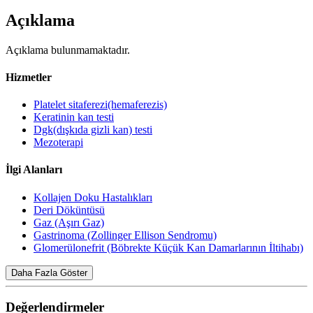
Açıklama
Açıklama bulunmamaktadır.
Hizmetler
Platelet sitaferezi(hemaferezis)
Keratinin kan testi
Dgk(dışkıda gizli kan) testi
Mezoterapi
İlgi Alanları
Kollajen Doku Hastalıkları
Deri Döküntüsü
Gaz (Aşırı Gaz)
Gastrinoma (Zollinger Ellison Sendromu)
Glomerülonefrit (Böbrekte Küçük Kan Damarlarının İltihabı)
Daha Fazla Göster
Değerlendirmeler