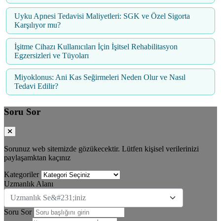
Uyku Apnesi Tedavisi Maliyetleri: SGK ve Özel Sigorta
Karşılıyor mu?
İşitme Cihazı Kullanıcıları İçin İşitsel Rehabilitasyon
Egzersizleri ve Tüyoları
Miyoklonus: Ani Kas Seğirmeleri Neden Olur ve Nasıl
Tedavi Edilir?
Soru Sor
Sorunuz web sitemizde gözükecektir. Lütfen kişisel verilerinizi
paylaşamktan kaçınız
Kategoriler
Uzmanlık Alanı
Uzmanlık Se&#231;iniz
Soru Sor