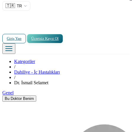
🇹🇷
TR
Giriş Yap
Ücretsiz Kayıt Ol
Kategoriler
/
Dahiliye - İç Hastalıkları
/
Dr. İsmail Selamet
Genel
Bu Doktor Benim