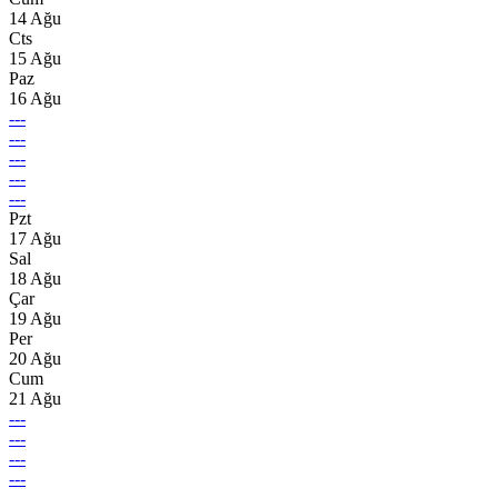
14 Ağu
Cts
15 Ağu
Paz
16 Ağu
---
---
---
---
---
Pzt
17 Ağu
Sal
18 Ağu
Çar
19 Ağu
Per
20 Ağu
Cum
21 Ağu
---
---
---
---