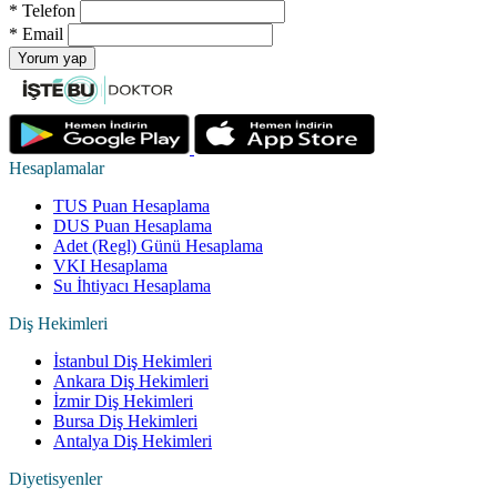
*
Telefon
*
Email
Yorum yap
Hesaplamalar
TUS Puan Hesaplama
DUS Puan Hesaplama
Adet (Regl) Günü Hesaplama
VKI Hesaplama
Su İhtiyacı Hesaplama
Diş Hekimleri
İstanbul Diş Hekimleri
Ankara Diş Hekimleri
İzmir Diş Hekimleri
Bursa Diş Hekimleri
Antalya Diş Hekimleri
Diyetisyenler