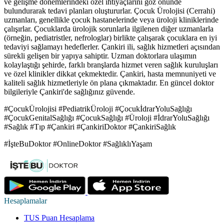
ve gelişme dönemlerindeki özel ihtiyaçlarını göz önünde
bulundurarak tedavi planları oluştururlar. Çocuk Ürolojisi (Cerrahi)
uzmanları, genellikle çocuk hastanelerinde veya üroloji kliniklerinde
çalışırlar. Çocuklarda ürolojik sorunlarla ilgilenen diğer uzmanlarla
(örneğin, pediatristler, nefrologlar) birlikte çalışarak çocuklara en iyi
tedaviyi sağlamayı hedeflerler. Çankiri ili, sağlık hizmetleri açısından
sürekli gelişen bir yapıya sahiptir. Uzman doktorlara ulaşımın
kolaylaştığı şehirde, farklı branşlarda hizmet veren sağlık kuruluşları
ve özel klinikler dikkat çekmektedir. Çankiri, hasta memnuniyeti ve
kaliteli sağlık hizmetleriyle ön plana çıkmaktadır. En güncel doktor
bilgileriyle Çankiri'de sağlığınız güvende.
#ÇocukÜrolojisi #PediatrikÜroloji #ÇocukİdrarYoluSağlığı
#ÇocukGenitalSağlığı #ÇocukSağlığı #Üroloji #İdrarYoluSağlığı
#Sağlık #Tıp #Çankiri #ÇankiriDoktor #ÇankiriSağlık
#İşteBuDoktor #OnlineDoktor #SağlıklıYaşam
Hesaplamalar
TUS Puan Hesaplama