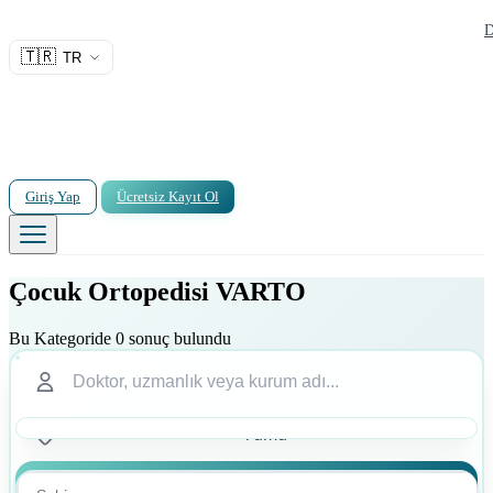
D
🇹🇷
TR
Giriş Yap
Ücretsiz Kayıt Ol
Çocuk Ortopedisi VARTO
Bu Kategoride 0 sonuç bulundu
Ara
Ara