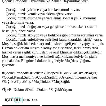
Çocuk Ortopedisi Uzmanına Ne Zaman Başvurulmalıdır?
Çocuğunuzda yürüme veya hareket sorunları varsa.
Çocuğunuzda kemik veya eklem ağrısı varsa.
Çocuğunuzda düşme veya yaralanma sonrası şişlik, morarma
veya deformite varsa.
Çocuğunuzda doğuştan veya gelişimsel bir kas-iskelet sistemi
hastalığı şüphesi varsa.
Çocuğunuzda skolyoz veya tortikolis gibi omurga sorunları varsa.
Çocuğunuzda enfeksiyon belirtileri (ateş, kızarıklık, şişlik) varsa.
Muş ili, sağlık hizmetleri açısından sürekli gelişen bir yapıya sahiptir.
Uzman doktorlara ulaşımın kolaylaştığı şehirde, farklı branşlarda
hizmet veren sağlık kuruluşları ve özel klinikler dikkat çekmektedir.
Muş, hasta memnuniyeti ve kaliteli sağlık hizmetleriyle ön plana
çıkmaktadır. En güncel doktor bilgileriyle Muş'de sağlığınız
güvende.
#ÇocukOrtopedisi #PediatrikOrtopedi #ÇocukKasİskeletSağlığı
#ÇocukKemikSağlığı #ÇocukSağlığı #Ortopedi #KemikSağlığı
#Sağlık #Tıp #Muş #MuşDoktor #MuşSağlık
#İşteBuDoktor #OnlineDoktor #SağlıklıYaşam